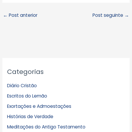
←
Post anterior
Post seguinte
→
A
Categorias
r
q
Diário Cristão
u
Escritos do Lemão
i
Exortações e Admoestações
v
Histórias de Verdade
o
s
Meditações do Antigo Testamento