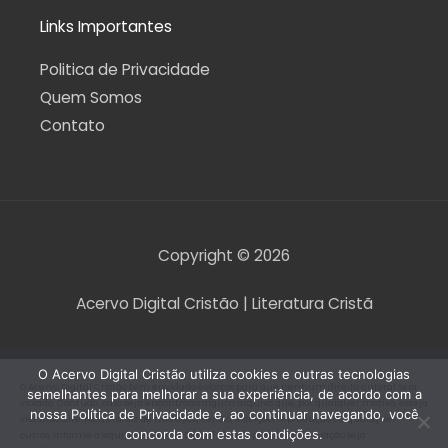
Links Importantes
Politica de Privacidade
Quem Somos
Contato
Copyright © 2026
Acervo Digital Cristão | Literatura Cristã
O Acervo Digital Cristão utiliza cookies e outras tecnologias
O Acervo Digital Cristão tem envidado esforços para que nenhum direito autoral seja
semelhantes para melhorar a sua experiência, de acordo com a
violado. Contudo, caso seja encontrado algum arquivo que, por qualquer motivo, esteja
nossa Política de Privacidade e, ao continuar navegando, você
violando direitos autorais de tradução, versão, exibição, reprodução ou quaisquer
concorda com estas condições.
outros, informe a equipe do Acervo Digital Cristão para que a situação seja