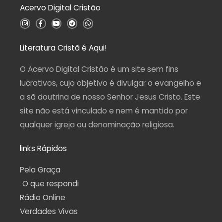
Acervo Digital Cristão
e
5
I
F
Y
T
W
n
a
o
e
h
s
c
u
l
a
t
e
t
e
t
a
b
u
g
s
Literatura Cristã é Aqui!
g
o
b
r
a
r
o
e
a
p
a
k
m
p
O Acervo Digital Cristão é um site sem fins
m
-
f
lucrativos, cujo objetivo é divulgar o evangelho e
a sã doutrina de nosso Senhor Jesus Cristo. Este
site não está vinculado e nem é mantido por
qualquer igreja ou denominação religiosa.
links Rápidos
Pela Graça
O que respondi
Rádio Online
Verdades Vivas