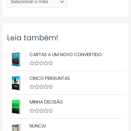
Leia também!
CARTAS A UM NOVO CONVERTIDO
A
v
CINCO PERGUNTAS
a
l
i
a
A
ç
v
ã
MINHA DECISÃO
a
o
l
0
i
d
a
A
e
ç
v
5
ã
NUNCA!
a
o
l