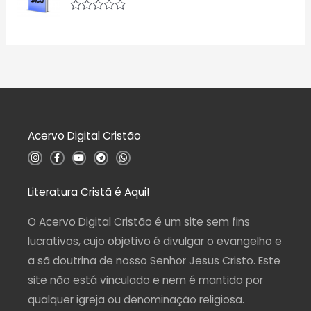
i
e
a
5
A
ç
v
ã
a
o
l
0
i
d
a
e
ç
5
ã
o
0
d
Acervo Digital Cristão
e
5
I
F
Y
T
W
n
a
o
e
h
s
c
u
l
a
t
e
t
e
t
a
b
u
g
s
Literatura Cristã é Aqui!
g
o
b
r
a
r
o
e
a
p
a
k
m
p
O Acervo Digital Cristão é um site sem fins
m
-
f
lucrativos, cujo objetivo é divulgar o evangelho e
a sã doutrina de nosso Senhor Jesus Cristo. Este
site não está vinculado e nem é mantido por
qualquer igreja ou denominação religiosa.