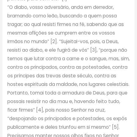
“O diabo, vosso adversário, anda em derredor,
bramando como leão, buscando a quem possa
tragar; ao qual resisti firmes na fé, sabendo que as
mesmas aflições se cumprem entre os vossos
irmãos no mundo” [2]. “Sujeitai-vos, pois, a Deus,
resisti ao diabo, e ele fugirá de vós” [3], “porque não
temos que lutar contra a carne e o sangue, mas, sim,
contra os principados, contra as potestades, contra
os príncipes das trevas deste século, contra as
hostes espirituais da maldade, nos lugares celestiais.
Portanto, tomai toda a armadura de Deus, para que
possais resistir no dia mau e, havendo feito tudo,
ficar firmes” [4], pois nosso Senhor na cruz,
“despojando os principados e potestades, os expôs
publicamente e deles triunfou em si mesmo” [5].
Precisamos manter nossos olhos fixos no Senhor