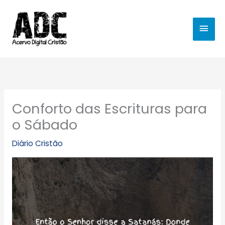
Ir
MEN
para
o
PRIN
conteúdo
Conforto das Escrituras para
o Sábado
Diário Cristão