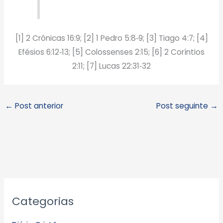
[1] 2 Crônicas 16:9; [2] 1 Pedro 5:8‑9; [3] Tiago 4:7; [4]
Efésios 6:12‑13; [5] Colossenses 2:15; [6] 2 Coríntios
2:11; [7] Lucas 22:31‑32
←
Post anterior
Post seguinte
→
A
Categorias
r
q