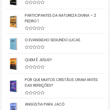
i
a
A
ç
v
ã
PARTICIPANTES DA NATUREZA DIVINA – 2
a
o
l
PEDRO 1
0
i
d
a
e
ç
5
A
ã
v
o
O EVANGELHO SEGUNDO LUCAS
a
0
l
d
i
e
a
5
A
ç
v
QUEM É JESUS?
ã
a
o
l
0
i
d
a
A
e
ç
v
5
ã
POR QUE MUITOS CRISTÃOS ORAM ANTES
a
o
l
DAS REFEIÇÕES?
0
i
d
a
e
ç
5
A
ã
v
o
ANGÚSTIA PARA JACÓ
a
0
l
d