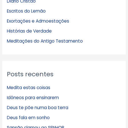
Diário Cristão
u
Escritos do Lemão
i
Exortações e Admoestações
v
Histórias de Verdade
o
s
Meditações do Antigo Testamento
Posts recentes
Medita estas coisas
Idôneos para ensinarem
Deus te põe numa boa terra
Deus fala em sonho
Sansão clamou ao SENHOR