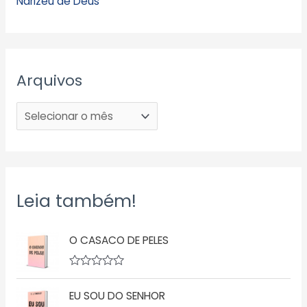
Narizeu de Deus
Arquivos
Leia também!
O CASACO DE PELES
A
v
EU SOU DO SENHOR
a
l