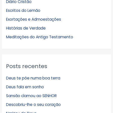
Diário Cristão
u
Escritos do Lemão
i
Exortações e Admoestações
v
Histórias de Verdade
o
s
Meditações do Antigo Testamento
Posts recentes
Deus te põe numa boa terra
Deus fala em sonho
Sansão clamou ao SENHOR
Descobriu-lhe o seu coração