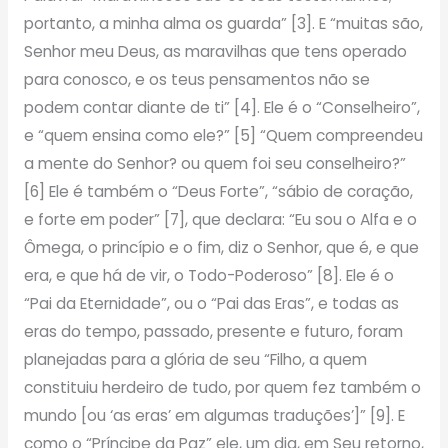
portanto, a minha alma os guarda” [3]. E “muitas são,
Senhor meu Deus, as maravilhas que tens operado
para conosco, e os teus pensamentos não se
podem contar diante de ti” [4]. Ele é o “Conselheiro”,
e “quem ensina como ele?” [5] “Quem compreendeu
a mente do Senhor? ou quem foi seu conselheiro?”
[6] Ele é também o “Deus Forte”, “sábio de coração,
e forte em poder” [7], que declara: “Eu sou o Alfa e o
Ômega, o princípio e o fim, diz o Senhor, que é, e que
era, e que há de vir, o Todo-Poderoso” [8]. Ele é o
“Pai da Eternidade”, ou o “Pai das Eras”, e todas as
eras do tempo, passado, presente e futuro, foram
planejadas para a glória de seu “Filho, a quem
constituiu herdeiro de tudo, por quem fez também o
mundo [ou ‘as eras’ em algumas traduções’]” [9]. E
como o “Príncipe da Paz” ele, um dia, em Seu retorno,