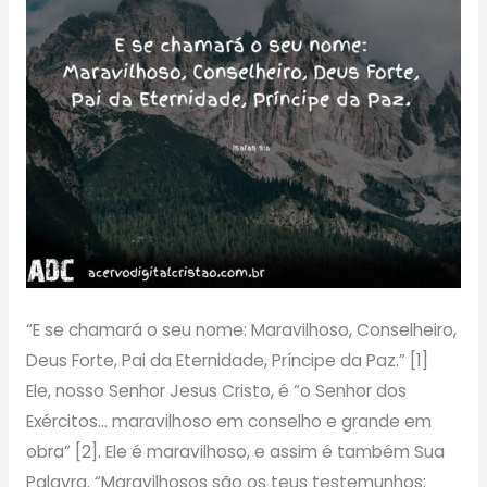
“E se chamará o seu nome: Maravilhoso, Conselheiro,
Deus Forte, Pai da Eternidade, Príncipe da Paz.” [1]
Ele, nosso Senhor Jesus Cristo, é “o Senhor dos
Exércitos… maravilhoso em conselho e grande em
obra” [2]. Ele é maravilhoso, e assim é também Sua
Palavra. “Maravilhosos são os teus testemunhos;