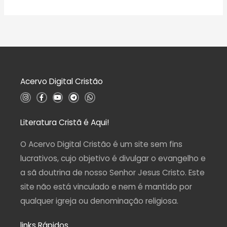
ç
v
5
ã
a
o
l
0
i
d
a
e
ç
5
ã
o
0
d
Acervo Digital Cristão
e
5
I
F
Y
T
W
n
a
o
e
h
s
c
u
l
a
t
e
t
e
t
a
b
u
g
s
Literatura Cristã é Aqui!
g
o
b
r
a
r
o
e
a
p
a
k
m
p
O Acervo Digital Cristão é um site sem fins
m
-
f
lucrativos, cujo objetivo é divulgar o evangelho e
a sã doutrina de nosso Senhor Jesus Cristo. Este
site não está vinculado e nem é mantido por
qualquer igreja ou denominação religiosa.
links Rápidos