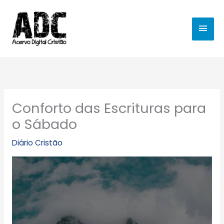
Ir
MEN
para
o
PRIN
conteúdo
Conforto das Escrituras para
o Sábado
Diário Cristão