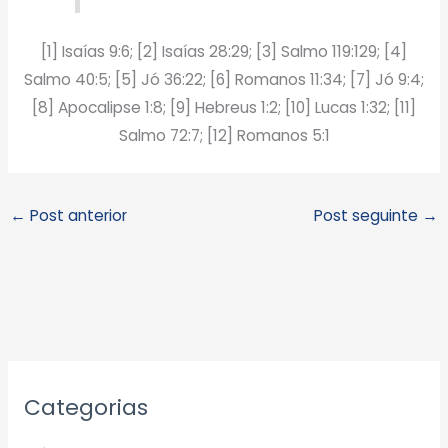
[1] Isaías 9:6; [2] Isaías 28:29; [3] Salmo 119:129; [4]
Salmo 40:5; [5] Jó 36:22; [6] Romanos 11:34; [7] Jó 9:4;
[8] Apocalipse 1:8; [9] Hebreus 1:2; [10] Lucas 1:32; [11]
Salmo 72:7; [12] Romanos 5:1
←
Post anterior
Post seguinte
→
A
Categorias
r
q