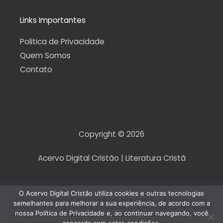
Links Importantes
Politica de Privacidade
Quem Somos
Contato
Copyright © 2026
Acervo Digital Cristão | Literatura Cristã
O Acervo Digital Cristão utiliza cookies e outras tecnologias
O Acervo Digital Cristão tem envidado esforços para que nenhum direito autoral seja
semelhantes para melhorar a sua experiência, de acordo com a
violado. Contudo, caso seja encontrado algum arquivo que, por qualquer motivo, esteja
nossa Política de Privacidade e, ao continuar navegando, você
violando direitos autorais de tradução, versão, exibição, reprodução ou quaisquer