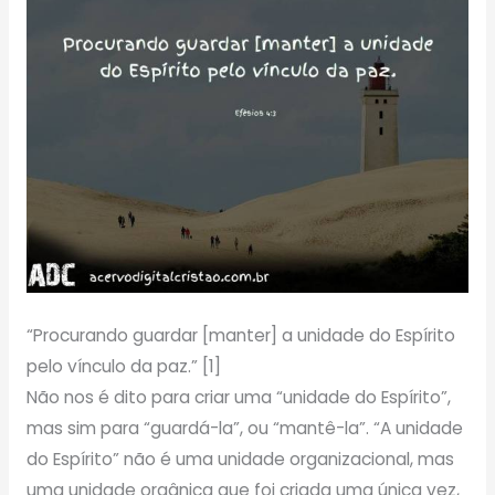
“Procurando guardar [manter] a unidade do Espírito
pelo vínculo da paz.” [1]
Não nos é dito para criar uma “unidade do Espírito”,
mas sim para “guardá-la”, ou “mantê-la”. “A unidade
do Espírito” não é uma unidade organizacional, mas
uma unidade orgânica que foi criada uma única vez,