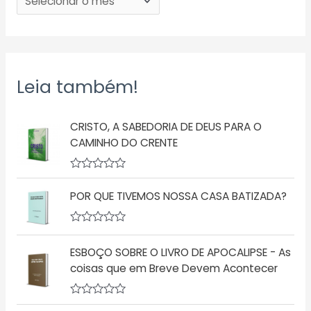
Leia também!
CRISTO, A SABEDORIA DE DEUS PARA O
CAMINHO DO CRENTE
A
v
POR QUE TIVEMOS NOSSA CASA BATIZADA?
a
l
i
a
A
ç
v
ESBOÇO SOBRE O LIVRO DE APOCALIPSE - As
ã
a
o
l
coisas que em Breve Devem Acontecer
0
i
d
a
e
ç
5
A
ã