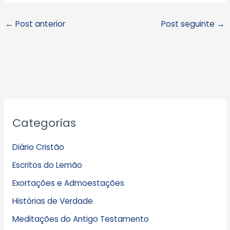
←
Post anterior
Post seguinte
→
A
Categorias
r
q
Diário Cristão
u
Escritos do Lemão
i
Exortações e Admoestações
v
Histórias de Verdade
o
s
Meditações do Antigo Testamento