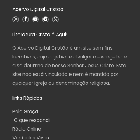
d
Acervo Digital Cristão
e
5
I
F
Y
T
W
n
a
o
e
h
s
c
u
l
a
t
e
t
e
t
a
b
u
g
s
Literatura Cristã é Aqui!
g
o
b
r
a
r
o
e
a
p
a
k
m
p
O Acervo Digital Cristão é um site sem fins
m
-
f
lucrativos, cujo objetivo é divulgar o evangelho e
a sã doutrina de nosso Senhor Jesus Cristo. Este
site não está vinculado e nem é mantido por
qualquer igreja ou denominação religiosa.
links Rápidos
Pela Graça
O que respondi
Rádio Online
Verdades Vivas