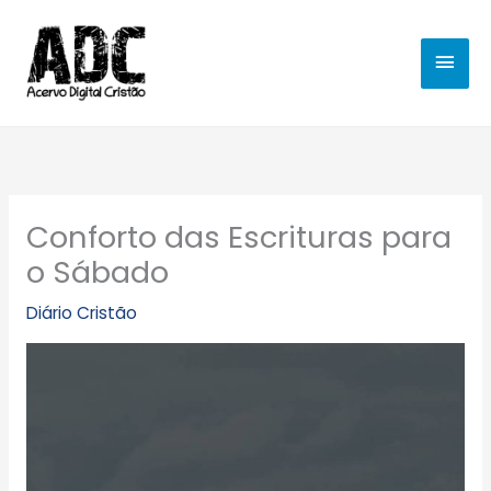
Ir
MEN
para
o
PRIN
conteúdo
Conforto das Escrituras para
o Sábado
Diário Cristão