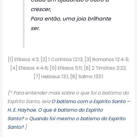
crescer,
Para então, uma joia brilhante
ser.
[1] Efésios 4:3; [2] 1 Coríntios 12:13; [3] Romanos 12:4‑5;
[4] Efésios 4:4‑6; [5] Efésios 5:11; [6] 2 Timóteo 2:22;
[7] Hebreus 13:1; [8] Salmo 133:1
{* Para entender mais sobre o que foi o batismo do
Espírito Santo, leia
O batismo com o Espirito Santo –
H. E. Hayhoe
,
O que é batismo do Espírito
Santo?
e
Quando foi mesmo o batismo do Espirito
Santo?
}