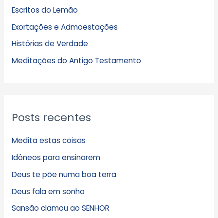
Escritos do Lemão
i
Exortações e Admoestações
v
Histórias de Verdade
o
s
Meditações do Antigo Testamento
Posts recentes
Medita estas coisas
Idôneos para ensinarem
Deus te põe numa boa terra
Deus fala em sonho
Sansão clamou ao SENHOR