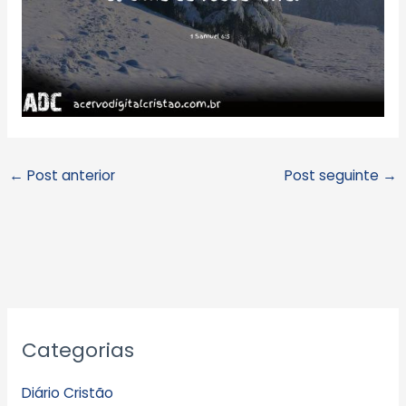
←
Post anterior
Post seguinte
→
A
Categorias
r
q
Diário Cristão
u