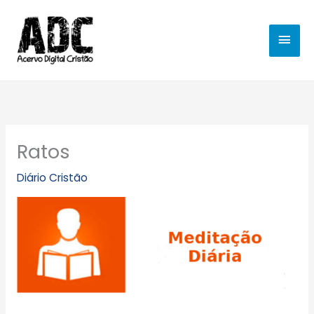
Ir
MEN
para
o
PRIN
conteúdo
Ratos
Diário Cristão