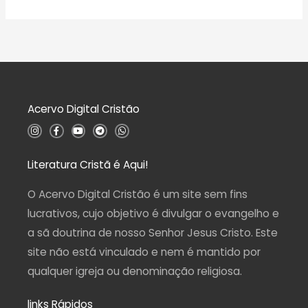
ç
v
5
ã
a
o
l
0
i
d
a
e
ç
5
ã
o
0
d
Acervo Digital Cristão
e
5
I
F
Y
T
W
n
a
o
e
h
s
c
u
l
a
t
e
t
e
t
a
b
u
g
s
Literatura Cristã é Aqui!
g
o
b
r
a
r
o
e
a
p
a
k
m
p
O Acervo Digital Cristão é um site sem fins
m
-
f
lucrativos, cujo objetivo é divulgar o evangelho e
a sã doutrina de nosso Senhor Jesus Cristo. Este
site não está vinculado e nem é mantido por
qualquer igreja ou denominação religiosa.
links Rápidos