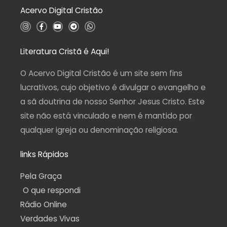
d
Acervo Digital Cristão
e
5
I
F
Y
T
W
n
a
o
e
h
s
c
u
l
a
t
e
t
e
t
a
b
u
g
s
Literatura Cristã é Aqui!
g
o
b
r
a
r
o
e
a
p
a
k
m
p
O Acervo Digital Cristão é um site sem fins
m
-
f
lucrativos, cujo objetivo é divulgar o evangelho e
a sã doutrina de nosso Senhor Jesus Cristo. Este
site não está vinculado e nem é mantido por
qualquer igreja ou denominação religiosa.
links Rápidos
Pela Graça
O que respondi
Rádio Online
Verdades Vivas