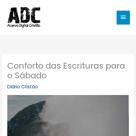
Ir
MEN
para
o
PRIN
conteúdo
Conforto das Escrituras para
o Sábado
Diário Cristão