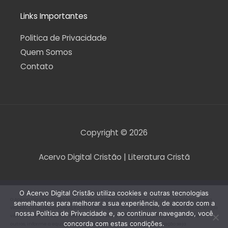
Links Importantes
Politica de Privacidade
Quem Somos
Contato
Copyright © 2026
Acervo Digital Cristão | Literatura Cristã
O Acervo Digital Cristão utiliza cookies e outras tecnologias
O Acervo Digital Cristão tem envidado esforços para que nenhum direito autoral seja
semelhantes para melhorar a sua experiência, de acordo com a
violado. Contudo, caso seja encontrado algum arquivo que, por qualquer motivo, esteja
nossa Política de Privacidade e, ao continuar navegando, você
violando direitos autorais de tradução, versão, exibição, reprodução ou quaisquer
concorda com estas condições.
outros, informe a equipe do Acervo Digital Cristão para que a situação seja