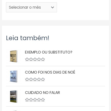
Leia também!
EXEMPLO OU SUBSTITUTO?
A
v
COMO FOI NOS DIAS DE NOÉ
a
l
i
a
A
ç
v
ã
CUIDADO NO FALAR
a
o
l
0
i
d
a
A
e
ç
v
5