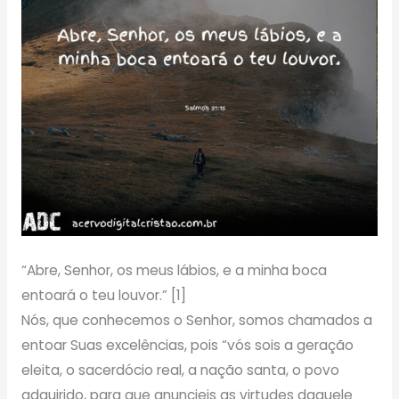
“Abre, Senhor, os meus lábios, e a minha boca
entoará o teu louvor.” [1]
Nós, que conhecemos o Senhor, somos chamados a
entoar Suas excelências, pois “vós sois a geração
eleita, o sacerdócio real, a nação santa, o povo
adquirido, para que anuncieis as virtudes daquele