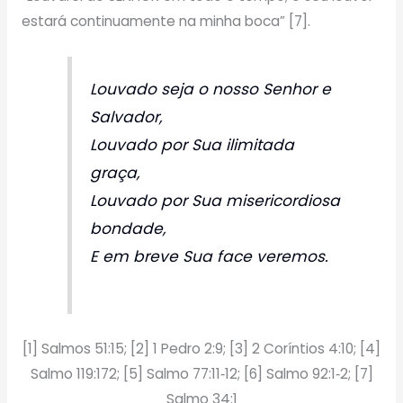
estará continuamente na minha boca” [7].
Louvado seja o nosso Senhor e
Salvador,
Louvado por Sua ilimitada
graça,
Louvado por Sua misericordiosa
bondade,
E em breve Sua face veremos.
[1] Salmos 51:15; [2] 1 Pedro 2:9; [3] 2 Coríntios 4:10; [4]
Salmo 119:172; [5] Salmo 77:11‑12; [6] Salmo 92:1‑2; [7]
Salmo 34:1