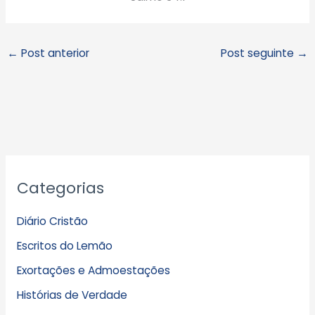
←
Post anterior
Post seguinte
→
A
Categorias
r
q
Diário Cristão
u
Escritos do Lemão
i
Exortações e Admoestações
v
Histórias de Verdade
o