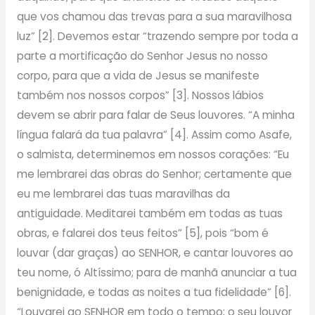
que vos chamou das trevas para a sua maravilhosa
luz” [2]. Devemos estar “trazendo sempre por toda a
parte a mortificação do Senhor Jesus no nosso
corpo, para que a vida de Jesus se manifeste
também nos nossos corpos” [3]. Nossos lábios
devem se abrir para falar de Seus louvores. “A minha
língua falará da tua palavra” [4]. Assim como Asafe,
o salmista, determinemos em nossos corações: “Eu
me lembrarei das obras do Senhor; certamente que
eu me lembrarei das tuas maravilhas da
antiguidade. Meditarei também em todas as tuas
obras, e falarei dos teus feitos” [5], pois “bom é
louvar (dar graças) ao SENHOR, e cantar louvores ao
teu nome, ó Altíssimo; para de manhã anunciar a tua
benignidade, e todas as noites a tua fidelidade” [6].
“Louvarei ao SENHOR em todo o tempo; o seu louvor