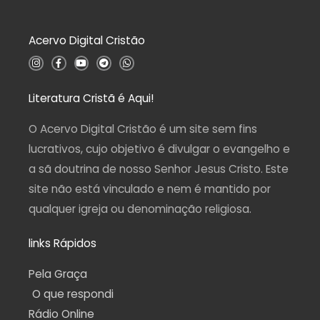
o
0
d
Acervo Digital Cristão
e
5
I
F
Y
T
W
n
a
o
e
h
s
c
u
l
a
t
e
t
e
t
a
b
u
g
s
Literatura Cristã é Aqui!
g
o
b
r
a
r
o
e
a
p
a
k
m
p
O Acervo Digital Cristão é um site sem fins
m
-
f
lucrativos, cujo objetivo é divulgar o evangelho e
a sã doutrina de nosso Senhor Jesus Cristo. Este
site não está vinculado e nem é mantido por
qualquer igreja ou denominação religiosa.
links Rápidos
Pela Graça
O que respondi
Rádio Online