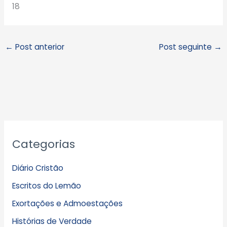
18
←
Post anterior
Post seguinte
→
A
Categorias
r
q
Diário Cristão
u
Escritos do Lemão
i
Exortações e Admoestações
v
Histórias de Verdade
o