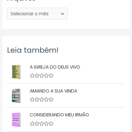
Leia também!
A IGREJA DO DEUS VIVO
A
v
AMANDO A SUA VINDA
a
l
i
a
A
ç
v
ã
CONSIDERANDO MEU IRMÃO
a
o
l
0
i
d
a
A
e