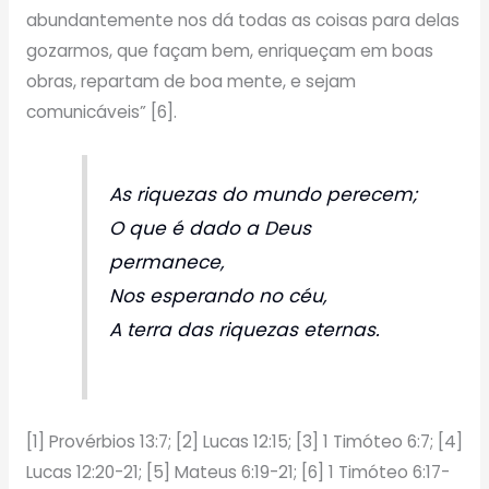
abundantemente nos dá todas as coisas para delas
gozarmos, que façam bem, enriqueçam em boas
obras, repartam de boa mente, e sejam
comunicáveis” [6].
As riquezas do mundo perecem;
O que é dado a Deus
permanece,
Nos esperando no céu,
A terra das riquezas eternas.
[1] Provérbios 13:7; [2] Lucas 12:15; [3] 1 Timóteo 6:7; [4]
Lucas 12:20-21; [5] Mateus 6:19-21; [6] 1 Timóteo 6:17-