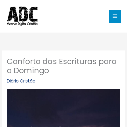
Ir
MEN
para
o
PRIN
conteúdo
Conforto das Escrituras para
o Domingo
Diário Cristão