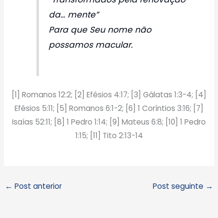
da… mente”
Para que Seu nome não
possamos macular.
[1] Romanos 12:2; [2] Efésios 4:17; [3] Gálatas 1:3-4; [4]
Efésios 5:11; [5] Romanos 6:1-2; [6] 1 Coríntios 3:16; [7]
Isaías 52:11; [8] 1 Pedro 1:14; [9] Mateus 6:8; [10] 1 Pedro
1:15; [11] Tito 2:13-14
←
Post anterior
Post seguinte
→