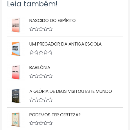
Leia também!
NASCIDO DO ESPÍRITO
A
v
UM PREGADOR DA ANTIGA ESCOLA
a
l
i
a
A
ç
v
ã
BABILÔNIA
a
o
l
0
i
d
a
A
e
ç
v
5
ã
A GLÓRIA DE DEUS VISITOU ESTE MUNDO
a
o
l
0
i
d
a
A
e
ç
v
5
ã
PODEMOS TER CERTEZA?
a
o
l
0
i
d
a
A