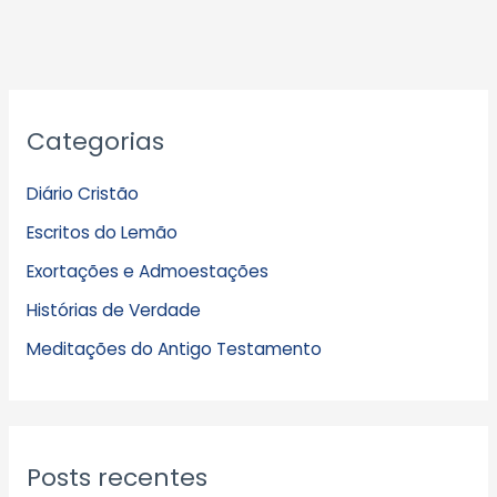
A
Categorias
r
q
Diário Cristão
u
Escritos do Lemão
i
Exortações e Admoestações
v
Histórias de Verdade
o
s
Meditações do Antigo Testamento
Posts recentes