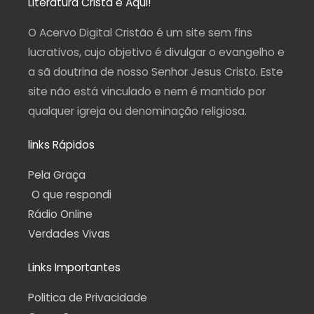
Literatura Cristã é Aqui!
g
o
b
r
a
r
o
e
a
p
a
k
m
p
O Acervo Digital Cristão é um site sem fins
m
-
f
lucrativos, cujo objetivo é divulgar o evangelho e
a sã doutrina de nosso Senhor Jesus Cristo. Este
site não está vinculado e nem é mantido por
qualquer igreja ou denominação religiosa.
links Rápidos
Pela Graça
O que respondi
Rádio Online
Verdades Vivas
Links Importantes
Politica de Privacidade