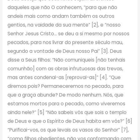
daqueles que não O conhecem, “para que não
andeis mais como andam também os outros
gentios, na vaidade da sua mente” [2], e “nosso
Senhor Jesus Cristo… se deu a si mesmo por nossos
pecados, para nos livrar do presente século mau,
segundo a vontade de Deus nosso Pai” [3]. Deus
disse a Seus filhos: “Não comuniqueis [não tenhais
comunhão] com as obras infrutuosas das trevas,
mas antes condenai-as [reprovai-as]” [4]. “Que
diremos pois? Permaneceremos no pecado, para
que a graça abunde? De modo nenhum. Nós, que
estamos mortos para o pecado, como viveremos
ainda nele?” [5] “Não sabeis vós que sois o templo
de Deus e que o Espírito de Deus habita em vós?” [6]
“Purificai-vos, os que levais os vasos do Senhor” [7],
“como filhos obedientes, não vos conformando com