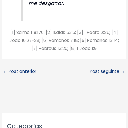
me desgarrar.
[1] Salmo 119:176; [2] Isaías 53:6; [3] 1 Pedro 2:25; [4]
João 10:27-28; [5] Romanos 7:18; [6] Romanos 13:14;
[7] Hebreus 13:20; [8] 1 João 1:9
←
Post anterior
Post seguinte
→
A
Categorias
r