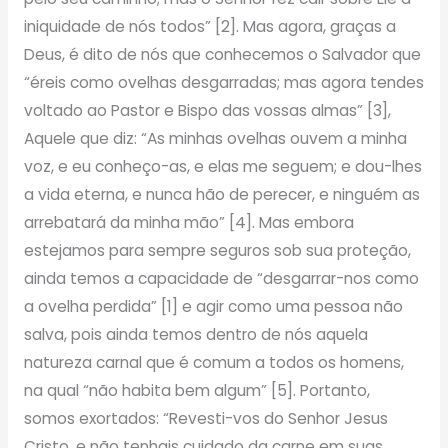
iniquidade de nós todos” [2]. Mas agora, graças a
Deus, é dito de nós que conhecemos o Salvador que
“éreis como ovelhas desgarradas; mas agora tendes
voltado ao Pastor e Bispo das vossas almas” [3],
Aquele que diz: “As minhas ovelhas ouvem a minha
voz, e eu conheço-as, e elas me seguem; e dou-lhes
a vida eterna, e nunca hão de perecer, e ninguém as
arrebatará da minha mão” [4]. Mas embora
estejamos para sempre seguros sob sua proteção,
ainda temos a capacidade de “desgarrar-nos como
a ovelha perdida” [1] e agir como uma pessoa não
salva, pois ainda temos dentro de nós aquela
natureza carnal que é comum a todos os homens,
na qual “não habita bem algum” [5]. Portanto,
somos exortados: “Revesti-vos do Senhor Jesus
Cristo, e não tenhais cuidado da carne em suas