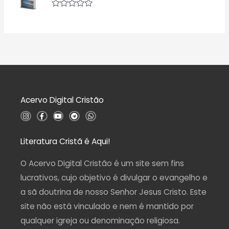
0
i
d
a
A
e
ç
v
5
ã
a
o
l
0
i
d
a
e
ç
5
ã
o
0
d
Acervo Digital Cristão
e
5
I
F
Y
T
W
n
a
o
e
h
s
c
u
l
a
t
e
t
e
t
a
b
u
g
s
Literatura Cristã é Aqui!
g
o
b
r
a
r
o
e
a
p
a
k
m
p
O Acervo Digital Cristão é um site sem fins
m
-
f
lucrativos, cujo objetivo é divulgar o evangelho e
a sã doutrina de nosso Senhor Jesus Cristo. Este
site não está vinculado e nem é mantido por
qualquer igreja ou denominação religiosa.