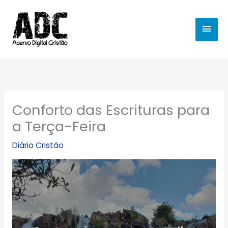
Ir
MEN
para
o
PRIN
conteúdo
Conforto das Escrituras para
a Terça-Feira
Diário Cristão