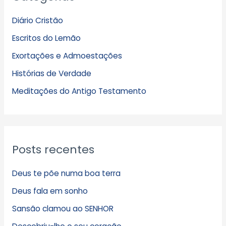
q
Diário Cristão
u
Escritos do Lemão
i
Exortações e Admoestações
v
Histórias de Verdade
o
s
Meditações do Antigo Testamento
Posts recentes
Deus te põe numa boa terra
Deus fala em sonho
Sansão clamou ao SENHOR