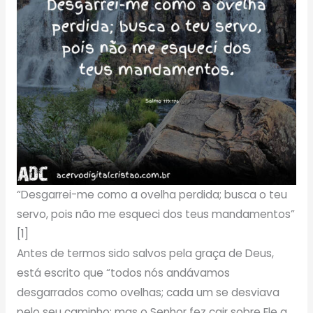
“Desgarrei-me como a ovelha perdida; busca o teu
servo, pois não me esqueci dos teus mandamentos”
[1]
Antes de termos sido salvos pela graça de Deus,
está escrito que “todos nós andávamos
desgarrados como ovelhas; cada um se desviava
pelo seu caminho; mas o Senhor fez cair sobre Ele a