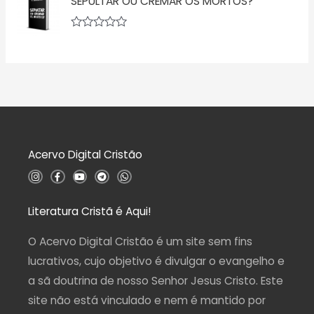
SEPULTAR OU CREMAR OS MORTOS?
a
0
l
d
i
e
a
5
A
ç
v
ã
a
o
l
0
i
d
a
e
ç
5
ã
o
0
d
Acervo Digital Cristão
e
5
I
F
Y
T
W
n
a
o
e
h
s
c
u
l
a
t
e
t
e
t
a
b
u
g
s
Literatura Cristã é Aqui!
g
o
b
r
a
r
o
e
a
p
a
k
m
p
O Acervo Digital Cristão é um site sem fins
m
-
f
lucrativos, cujo objetivo é divulgar o evangelho e
a sã doutrina de nosso Senhor Jesus Cristo. Este
site não está vinculado e nem é mantido por