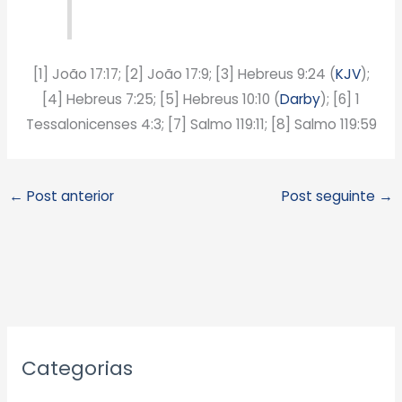
[1] João 17:17; [2] João 17:9; [3] Hebreus 9:24 (
KJV
);
[4] Hebreus 7:25; [5] Hebreus 10:10 (
Darby
); [6] 1
Tessalonicenses 4:3; [7] Salmo 119:11; [8] Salmo 119:59
←
Post anterior
Post seguinte
→
A
Categorias
r
q