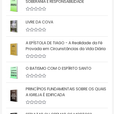
SOBERANIA E RESPONSABILIDADE
a
l
i
a
A
ç
v
LIVRE DA COVA
ã
a
o
l
0
i
d
a
A
e
ç
v
5
ã
A EPÍSTOLA DE TIAGO - A Realidade da Fé
a
o
l
Provada em Circunstâncias da Vida Diária
0
i
d
a
e
ç
5
A
ã
v
o
O BATISMO COM O ESPÍRITO SANTO
a
0
l
d
i
e
a
5
A
ç
v
PRINCÍPIOS FUNDAMENTAIS SOBRE OS QUAIS
ã
a
o
l
A IGREJA É EDIFICADA
0
i
d
a
e
ç
5
A
ã
v
o