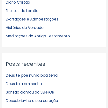
Diário Cristão
u
Escritos do Lemão
i
Exortações e Admoestações
v
Histórias de Verdade
o
s
Meditações do Antigo Testamento
Posts recentes
Deus te põe numa boa terra
Deus fala em sonho
Sansão clamou ao SENHOR
Descobriu-lhe o seu coração