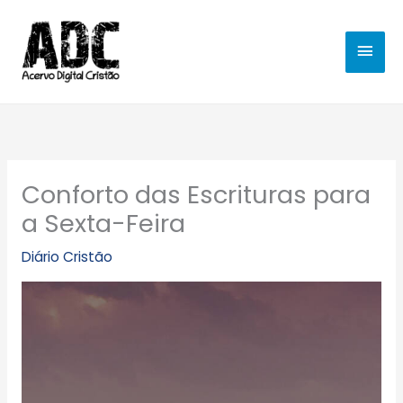
Ir
MEN
para
o
PRIN
conteúdo
Conforto das Escrituras para
a Sexta-Feira
Diário Cristão