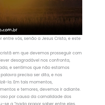
entre vós, senão a Jesus Cristo, e este
cristã em que devemos prosseguir com
ever desagradável nos confronta,
zada, e sentimos que não estamos
palavra precisa ser dita, e nos
zê-la. Em tais momentos,
mentos e temores, devemos ir adiante.
roso por causa da carnalidade dos
u-se a “nada propor saber entre eles,