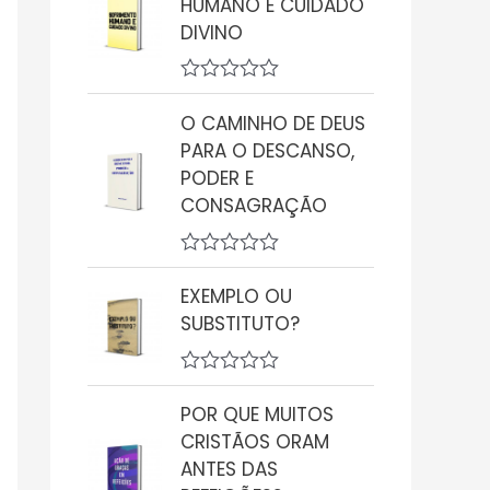
HUMANO E CUIDADO
i
DIVINO
a
ç
ã
o
A
0
v
O CAMINHO DE DEUS
d
a
PARA O DESCANSO,
e
l
5
i
PODER E
a
CONSAGRAÇÃO
ç
ã
o
0
A
d
v
EXEMPLO OU
e
a
5
SUBSTITUTO?
l
i
a
ç
A
ã
v
POR QUE MUITOS
o
a
0
CRISTÃOS ORAM
l
d
i
ANTES DAS
e
a