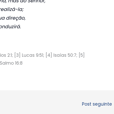
ha, mas do Senhor,
ealizá-la;
ua direção,
onduzirá.
ios 2:1; [3] Lucas 9:51; [4] Isaías 50:7; [5]
Salmo 16:8
Post seguinte