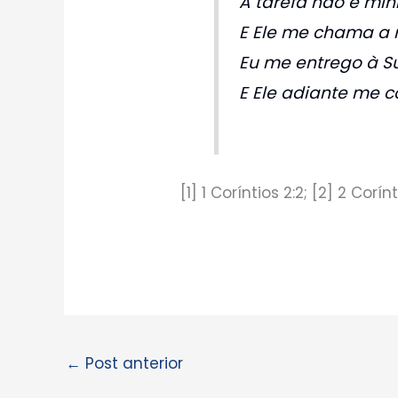
A tarefa não é min
E Ele me chama a r
Eu me entrego à S
E Ele adiante me c
[1] 1 Coríntios 2:2; [2] 2 Corínt
←
Post anterior