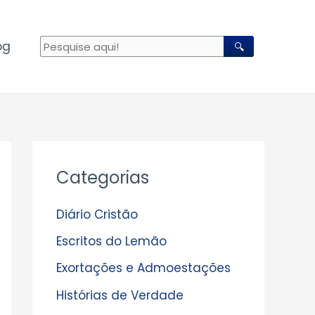
og
🔍
A
Categorias
r
q
Diário Cristão
u
Escritos do Lemão
i
Exortações e Admoestações
v
Histórias de Verdade
o