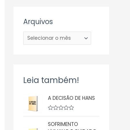
Arquivos
Leia também!
A DECISÃO DE HANS
A
v
SOFRIMENTO
a
l