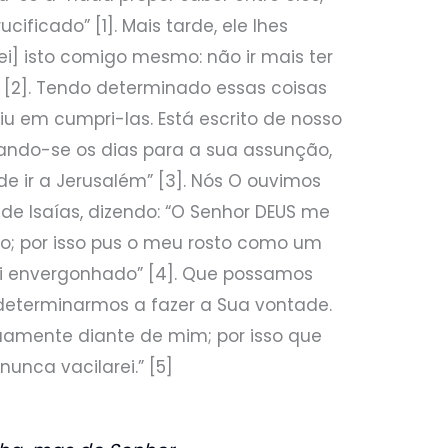
ucificado” [1]. Mais tarde, ele lhes
nei] isto comigo mesmo: não ir mais ter
” [2]. Tendo determinado essas coisas
u em cumpri-las. Está escrito de nosso
ando-se os dias para a sua assunção,
de ir a Jerusalém” [3]. Nós O ouvimos
 de Isaías, dizendo: “O Senhor DEUS me
o; por isso pus o meu rosto como um
rei envergonhado” [4]. Que possamos
determinarmos a fazer a Sua vontade.
uamente diante de mim; por isso que
nunca vacilarei.” [5]