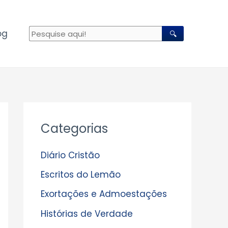
og
🔍
A
Categorias
r
q
Diário Cristão
u
Escritos do Lemão
i
Exortações e Admoestações
v
Histórias de Verdade
o