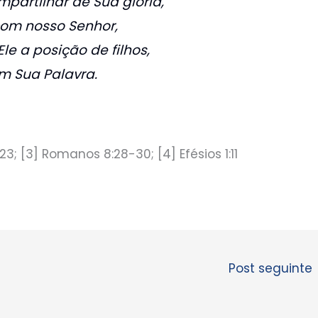
partilhar de Sua glória,
com nosso Senhor,
le a posição de filhos,
m Sua Palavra.
:23; [3] Romanos 8:28-30; [4] Efésios 1:11
Post seguinte