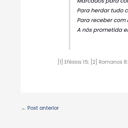
Marcados para com
Para herdar tudo 
Para receber com E
A nós prometida e
[1] Efésios 1:5; [2] Romanos 8
←
Post anterior