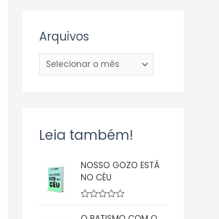
Arquivos
Leia também!
NOSSO GOZO ESTÁ
NO CÉU
A
v
O BATISMO COM O