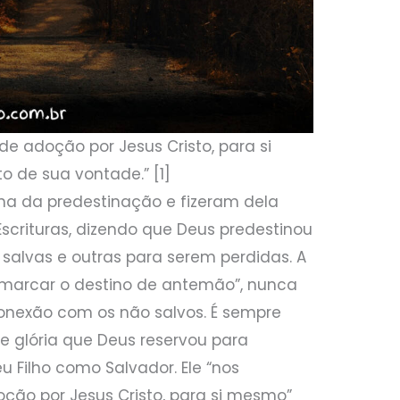
 de adoção por Jesus Cristo, para si
 de sua vontade.” [1]
a da predestinação e fizeram dela
scrituras, dizendo que Deus predestinou
alvas e outras para serem perdidas. A
 “marcar o destino de antemão”, nunca
onexão com os não salvos. É sempre
e glória que Deus reservou para
 Filho como Salvador. Ele “nos
oção por Jesus Cristo, para si mesmo”