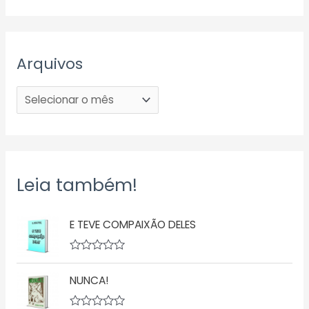
Arquivos
Leia também!
E TEVE COMPAIXÃO DELES
A
v
NUNCA!
a
l
i