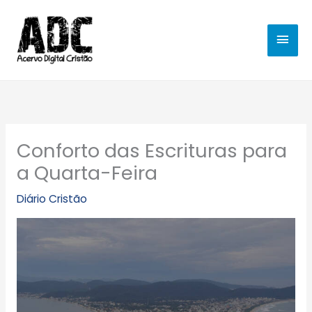
Ir
MEN
para
o
PRIN
conteúdo
Conforto das Escrituras para
a Quarta-Feira
Diário Cristão