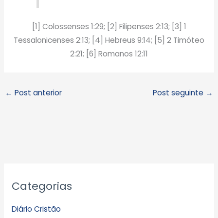
[1] Colossenses 1:29; [2] Filipenses 2:13; [3] 1
Tessalonicenses 2:13; [4] Hebreus 9:14; [5] 2 Timóteo
2:21; [6] Romanos 12:11
←
Post anterior
Post seguinte
→
A
Categorias
r
q
Diário Cristão
u