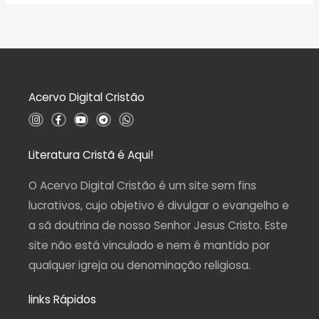
o
l
0
i
d
a
e
ç
5
ã
o
0
d
Acervo Digital Cristão
e
5
I
F
Y
T
W
n
a
o
e
h
s
c
u
l
a
t
e
t
e
t
a
b
u
g
s
Literatura Cristã é Aqui!
g
o
b
r
a
r
o
e
a
p
a
k
m
p
O Acervo Digital Cristão é um site sem fins
m
-
f
lucrativos, cujo objetivo é divulgar o evangelho e
a sã doutrina de nosso Senhor Jesus Cristo. Este
site não está vinculado e nem é mantido por
qualquer igreja ou denominação religiosa.
links Rápidos