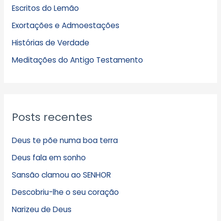
Escritos do Lemão
i
Exortações e Admoestações
v
Histórias de Verdade
o
s
Meditações do Antigo Testamento
Posts recentes
Deus te põe numa boa terra
Deus fala em sonho
Sansão clamou ao SENHOR
Descobriu-lhe o seu coração
Narizeu de Deus