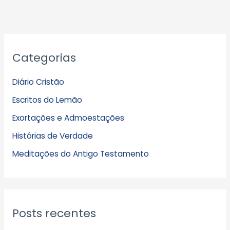
A
Categorias
r
q
Diário Cristão
u
Escritos do Lemão
i
Exortações e Admoestações
v
Histórias de Verdade
o
s
Meditações do Antigo Testamento
Posts recentes