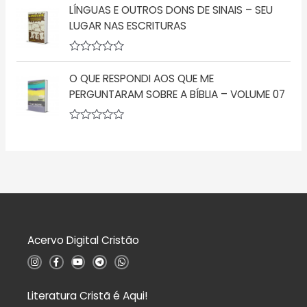
5
ã
LÍNGUAS E OUTROS DONS DE SINAIS – SEU
a
o
l
LUGAR NAS ESCRITURAS
0
i
d
a
e
ç
5
A
ã
v
o
O QUE RESPONDI AOS QUE ME
a
0
l
d
PERGUNTARAM SOBRE A BÍBLIA – VOLUME 07
i
e
a
5
ç
A
ã
v
o
a
0
l
d
i
e
a
5
ç
ã
o
0
d
Acervo Digital Cristão
e
5
I
F
Y
T
W
n
a
o
e
h
s
c
u
l
a
t
e
t
e
t
a
b
u
g
s
Literatura Cristã é Aqui!
g
o
b
r
a