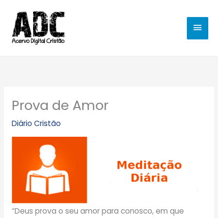
Ir
MEN
para
o
PRIN
conteúdo
Prova de Amor
Diário Cristão
“Deus prova o seu amor para conosco, em que