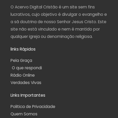
r
o
e
a
p
a
k
m
p
O Acervo Digital Cristão é um site sem fins
m
-
f
lucrativos, cujo objetivo é divulgar o evangelho e
a sã doutrina de nosso Senhor Jesus Cristo. Este
site não está vinculado e nem é mantido por
qualquer igreja ou denominação religiosa.
links Rápidos
Pela Graça
O que respondi
Rádio Online
Verdades Vivas
Links Importantes
Politica de Privacidade
Quem Somos