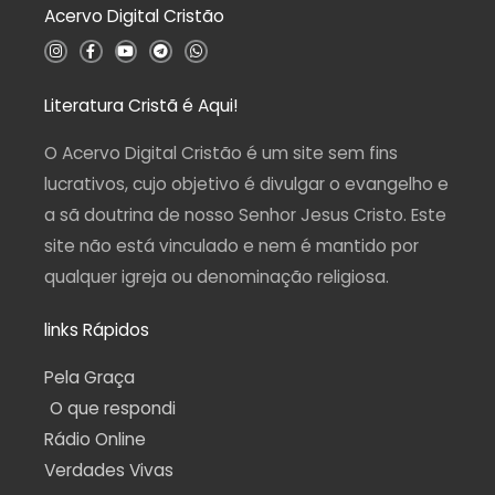
Acervo Digital Cristão
e
5
I
F
Y
T
W
n
a
o
e
h
s
c
u
l
a
t
e
t
e
t
a
b
u
g
s
Literatura Cristã é Aqui!
g
o
b
r
a
r
o
e
a
p
a
k
m
p
O Acervo Digital Cristão é um site sem fins
m
-
f
lucrativos, cujo objetivo é divulgar o evangelho e
a sã doutrina de nosso Senhor Jesus Cristo. Este
site não está vinculado e nem é mantido por
qualquer igreja ou denominação religiosa.
links Rápidos
Pela Graça
O que respondi
Rádio Online
Verdades Vivas