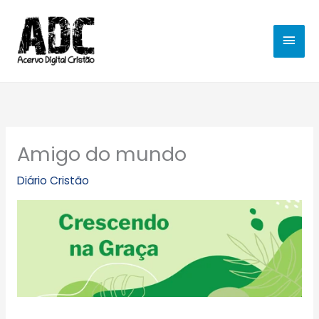
Ir
MEN
para
o
PRIN
conteúdo
Amigo do mundo
Diário Cristão