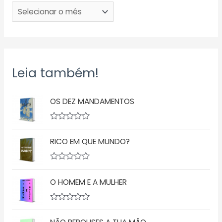
Leia também!
OS DEZ MANDAMENTOS
A
v
RICO EM QUE MUNDO?
a
l
i
a
A
ç
v
ã
O HOMEM E A MULHER
a
o
l
0
i
d
a
A
e
ç
v
5
ã