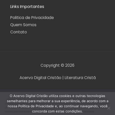
Links Importantes
Politica de Privacidade
Quem Somos
Contato
Copyright © 2026
Acervo Digital Cristão | Literatura Cristã
O Acervo Digital Cristão utiliza cookies e outras tecnologias
O Acervo Digital Cristão tem envidado esforços para que nenhum direito autoral seja
semelhantes para melhorar a sua experiência, de acordo com a
violado. Contudo, caso seja encontrado algum arquivo que, por qualquer motivo, esteja
nossa Política de Privacidade e, ao continuar navegando, você
violando direitos autorais de tradução, versão, exibição, reprodução ou quaisquer
concorda com estas condições.
outros, informe a equipe do Acervo Digital Cristão para que a situação seja