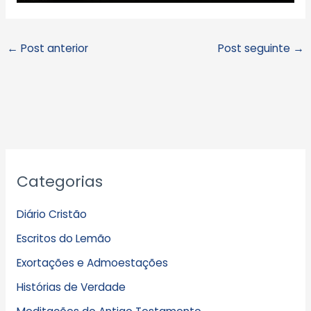
←
Post anterior
Post seguinte
→
A
Categorias
r
q
Diário Cristão
u
Escritos do Lemão
i
Exortações e Admoestações
v
Histórias de Verdade
o
s