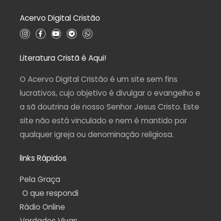
0
d
Acervo Digital Cristão
e
5
I
F
Y
T
W
n
a
o
e
h
s
c
u
l
a
t
e
t
e
t
a
b
u
g
s
Literatura Cristã é Aqui!
g
o
b
r
a
r
o
e
a
p
a
k
m
p
O Acervo Digital Cristão é um site sem fins
m
-
f
lucrativos, cujo objetivo é divulgar o evangelho e
a sã doutrina de nosso Senhor Jesus Cristo. Este
site não está vinculado e nem é mantido por
qualquer igreja ou denominação religiosa.
links Rápidos
Pela Graça
O que respondi
Rádio Online
Verdades Vivas