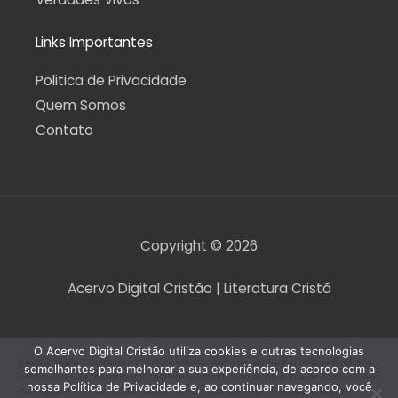
Links Importantes
Politica de Privacidade
Quem Somos
Contato
Copyright © 2026
Acervo Digital Cristão | Literatura Cristã
O Acervo Digital Cristão utiliza cookies e outras tecnologias
O Acervo Digital Cristão tem envidado esforços para que nenhum direito autoral seja
semelhantes para melhorar a sua experiência, de acordo com a
violado. Contudo, caso seja encontrado algum arquivo que, por qualquer motivo, esteja
nossa Política de Privacidade e, ao continuar navegando, você
violando direitos autorais de tradução, versão, exibição, reprodução ou quaisquer