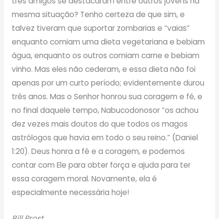
três amigos se destacaram entre outros jovens na
mesma situação? Tenho certeza de que sim, e
talvez tiveram que suportar zombarias e “vaias”
enquanto comiam uma dieta vegetariana e bebiam
água, enquanto os outros comiam carne e bebiam
vinho. Mas eles não cederam, e essa dieta não foi
apenas por um curto período; evidentemente durou
três anos. Mas o Senhor honrou sua coragem e fé, e
no final daquele tempo, Nabucodonosor “os achou
dez vezes mais doutos do que todos os magos
astrólogos que havia em todo o seu reino.” (Daniel
1:20). Deus honra a fé e a coragem, e podemos
contar com Ele para obter força e ajuda para ter
essa coragem moral. Novamente, ela é
especialmente necessária hoje!
Bill Prost