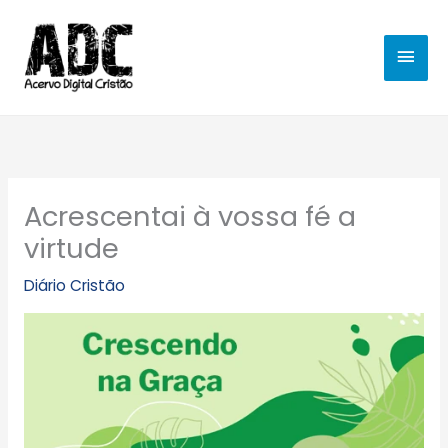
Ir
MEN
para
o
PRIN
conteúdo
Acrescentai à vossa fé a
virtude
Diário Cristão