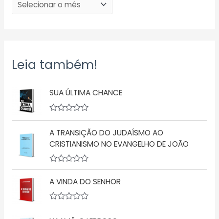
Leia também!
SUA ÚLTIMA CHANCE
A
v
A TRANSIÇÃO DO JUDAÍSMO AO
a
l
CRISTIANISMO NO EVANGELHO DE JOÃO
i
a
ç
A
ã
v
o
A VINDA DO SENHOR
a
0
l
d
i
e
a
5
A
ç
v