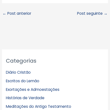
←
Post anterior
Post seguinte
→
A
Categorias
r
q
Diário Cristão
u
Escritos do Lemão
i
Exortações e Admoestações
v
Histórias de Verdade
o
s
Meditações do Antigo Testamento