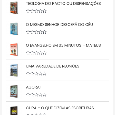
v
TEOLOGIA DO PACTO OU DISPENSAÇÕES
a
l
i
a
A
ç
v
O MESMO SENHOR DESCERÁ DO CÉU
ã
a
o
l
0
i
d
a
A
e
ç
v
5
ã
O EVANGELHO EM 03 MINUTOS – MATEUS
a
o
l
0
i
d
a
A
e
ç
v
5
ã
UMA VARIEDADE DE REUNIÕES
a
o
l
0
i
d
a
A
e
ç
v
5
ã
AGORA!
a
o
l
0
i
d
a
A
e
ç
v
5
ã
CURA – O QUE DIZEM AS ESCRITURAS
a
o
l
0