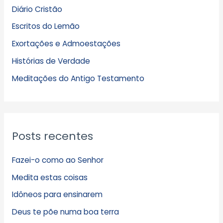
q
Diário Cristão
u
Escritos do Lemão
i
Exortações e Admoestações
v
Histórias de Verdade
o
s
Meditações do Antigo Testamento
Posts recentes
Fazei-o como ao Senhor
Medita estas coisas
Idôneos para ensinarem
Deus te põe numa boa terra