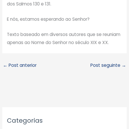
dos Salmos 130 e 131.
E nós, estamos esperando ao Senhor?
Texto baseado em diversos autores que se reuniam
apenas ao Nome do Senhor no século XIX e XX.
←
Post anterior
Post seguinte
→
A
Categorias
r