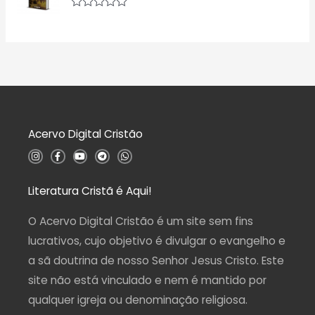
i
d
a
A
e
ç
v
5
ã
a
o
l
0
i
d
a
e
ç
5
ã
o
0
d
Acervo Digital Cristão
e
5
I
F
Y
T
W
n
a
o
e
h
s
c
u
l
a
t
e
t
e
t
a
b
u
g
s
Literatura Cristã é Aqui!
g
o
b
r
a
r
o
e
a
p
a
k
m
p
O Acervo Digital Cristão é um site sem fins
m
-
f
lucrativos, cujo objetivo é divulgar o evangelho e
a sã doutrina de nosso Senhor Jesus Cristo. Este
site não está vinculado e nem é mantido por
qualquer igreja ou denominação religiosa.