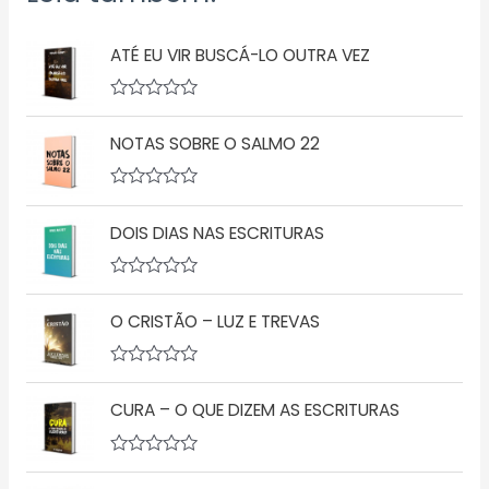
ATÉ EU VIR BUSCÁ-LO OUTRA VEZ
A
v
NOTAS SOBRE O SALMO 22
a
l
i
a
A
ç
v
ã
DOIS DIAS NAS ESCRITURAS
a
o
l
0
i
d
a
A
e
ç
v
5
ã
O CRISTÃO – LUZ E TREVAS
a
o
l
0
i
d
a
A
e
ç
v
5
ã
CURA – O QUE DIZEM AS ESCRITURAS
a
o
l
0
i
d
a
A
e
ç
v
5