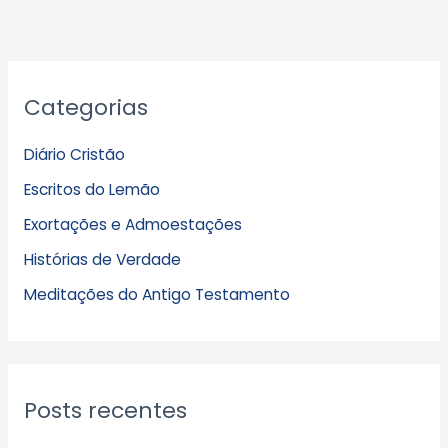
A
Categorias
r
q
Diário Cristão
u
Escritos do Lemão
i
Exortações e Admoestações
v
Histórias de Verdade
o
s
Meditações do Antigo Testamento
Posts recentes