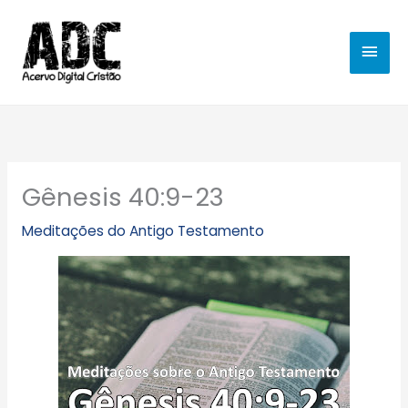
Ir
MEN
para
o
PRIN
conteúdo
Gênesis 40:9-23
Meditações do Antigo Testamento