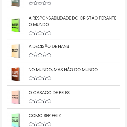
A
v
A RESPONSABILIDADE DO CRISTÃO PERANTE
a
l
O MUNDO
i
a
ç
A
ã
v
o
A DECISÃO DE HANS
a
0
l
d
i
e
a
5
A
ç
v
NO MUNDO, MAS NÃO DO MUNDO
ã
a
o
l
0
i
d
a
A
e
ç
v
5
ã
O CASACO DE PELES
a
o
l
0
i
d
a
A
e
ç
v
5
ã
COMO SER FELIZ
a
o
l
0
i
d