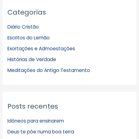
A
Categorias
r
q
Diário Cristão
u
Escritos do Lemão
i
Exortações e Admoestações
v
Histórias de Verdade
o
s
Meditações do Antigo Testamento
Posts recentes
Idôneos para ensinarem
Deus te põe numa boa terra