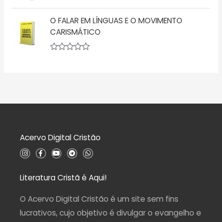
a
A
e
ç
v
5
ã
O FALAR EM LÍNGUAS E O MOVIMENTO
a
o
l
CARISMÁTICO
0
i
d
a
e
ç
5
A
ã
v
o
a
0
l
d
i
e
a
5
ç
ã
o
0
d
Acervo Digital Cristão
e
5
I
F
Y
T
W
n
a
o
e
h
s
c
u
l
a
t
e
t
e
t
a
b
u
g
s
Literatura Cristã é Aqui!
g
o
b
r
a
r
o
e
a
p
a
k
m
p
O Acervo Digital Cristão é um site sem fins
m
-
f
lucrativos, cujo objetivo é divulgar o evangelho e