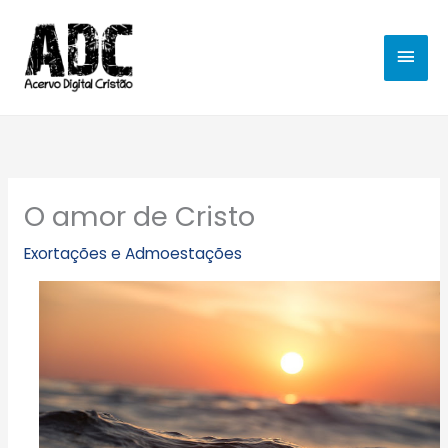
Ir
MEN
para
o
PRIN
conteúdo
O amor de Cristo
Exortações e Admoestações