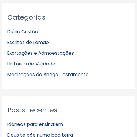
A
Categorias
r
q
Diário Cristão
u
Escritos do Lemão
i
Exortações e Admoestações
v
Histórias de Verdade
o
s
Meditações do Antigo Testamento
Posts recentes
Idôneos para ensinarem
Deus te põe numa boa terra