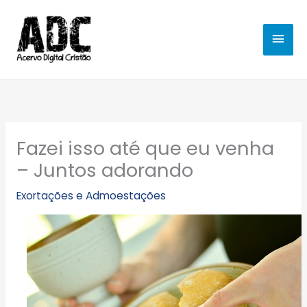
Ir
MEN
para
o
PRIN
conteúdo
Fazei isso até que eu venha
– Juntos adorando
Exortações e Admoestações