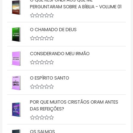
PERGUNTARAM SOBRE A BÍBLIA - VOLUME 01
A
v
O CHAMADO DE DEUS
a
l
i
a
A
ç
v
CONSIDERANDO MEU IRMÃO
ã
a
o
l
0
i
d
a
A
e
ç
v
5
ã
O ESPÍRITO SANTO
a
o
l
0
i
d
a
A
e
ç
v
5
ã
POR QUE MUITOS CRISTÃOS ORAM ANTES
a
o
l
DAS REFEIÇÕES?
0
i
d
a
e
ç
5
A
ã
v
o
OS SALMOS