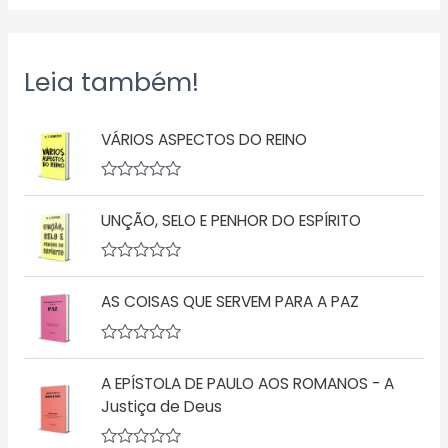
Leia também!
VÁRIOS ASPECTOS DO REINO
A
v
UNÇÃO, SELO E PENHOR DO ESPÍRITO
a
l
i
a
A
ç
v
ã
AS COISAS QUE SERVEM PARA A PAZ
a
o
l
0
i
d
a
A
e
ç
v
5
ã
A EPÍSTOLA DE PAULO AOS ROMANOS - A
a
o
l
Justiça de Deus
0
i
d
a
e
ç