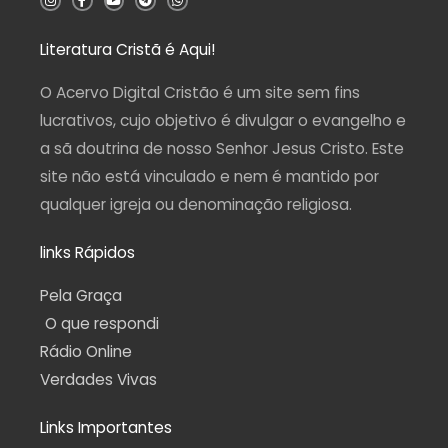
n
a
o
e
h
s
c
u
l
a
t
e
t
e
t
a
b
u
g
s
Literatura Cristã é Aqui!
g
o
b
r
a
r
o
e
a
p
a
k
m
p
O Acervo Digital Cristão é um site sem fins
m
-
f
lucrativos, cujo objetivo é divulgar o evangelho e
a sã doutrina de nosso Senhor Jesus Cristo. Este
site não está vinculado e nem é mantido por
qualquer igreja ou denominação religiosa.
links Rápidos
Pela Graça
O que respondi
Rádio Online
Verdades Vivas
Links Importantes