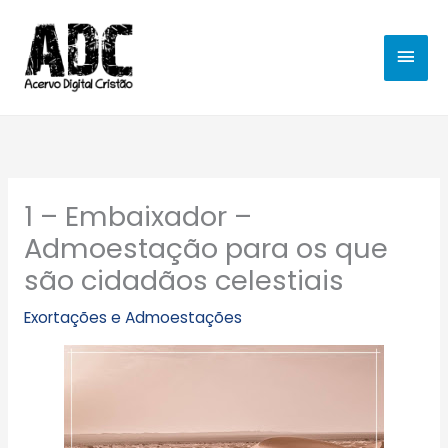
Ir
MEN
para
o
PRIN
conteúdo
1 – Embaixador –
Admoestação para os que
são cidadãos celestiais
Exortações e Admoestações