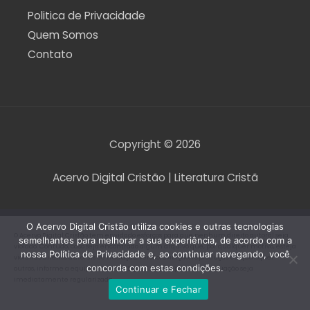
Politica de Privacidade
Quem Somos
Contato
Copyright © 2026
Acervo Digital Cristão | Literatura Cristã
O Acervo Digital Cristão utiliza cookies e outras tecnologias
O Acervo Digital Cristão tem envidado esforços para que nenhum direito autoral seja
semelhantes para melhorar a sua experiência, de acordo com a
violado. Contudo, caso seja encontrado algum arquivo que, por qualquer motivo, esteja
nossa Política de Privacidade e, ao continuar navegando, você
violando direitos autorais de tradução, versão, exibição, reprodução ou quaisquer
concorda com estas condições.
outros, informe a equipe do Acervo Digital Cristão para que a situação seja
imediatamente regularizada.
Continuar e Fechar