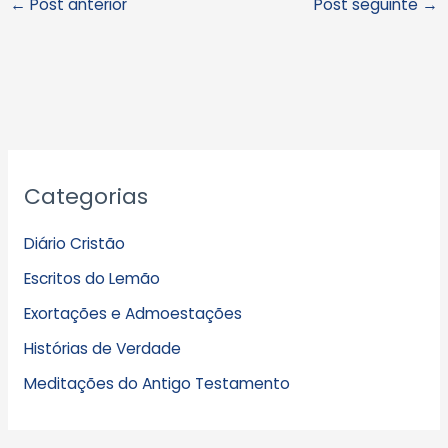
←
Post anterior
Post seguinte
→
A
Categorias
r
q
Diário Cristão
u
Escritos do Lemão
i
Exortações e Admoestações
v
Histórias de Verdade
o
s
Meditações do Antigo Testamento