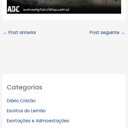
←
Post anterior
Post seguinte
→
A
Categorias
r
q
Diário Cristão
u
Escritos do Lemão
i
Exortações e Admoestações
v