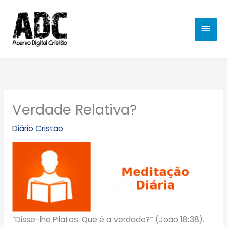
Ir
MEN
para
o
PRIN
conteúdo
Verdade Relativa?
Diário Cristão
“Disse-lhe Pilatos: Que é a verdade?” (João 18:38).