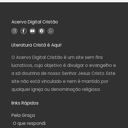
ç
ã
o
0
d
Acervo Digital Cristão
e
5
I
F
Y
T
W
n
a
o
e
h
s
c
u
l
a
t
e
t
e
t
a
b
u
g
s
Literatura Cristã é Aqui!
g
o
b
r
a
r
o
e
a
p
a
k
m
p
O Acervo Digital Cristão é um site sem fins
m
-
f
lucrativos, cujo objetivo é divulgar o evangelho e
a sã doutrina de nosso Senhor Jesus Cristo. Este
site não está vinculado e nem é mantido por
qualquer igreja ou denominação religiosa.
links Rápidos
Pela Graça
O que respondi