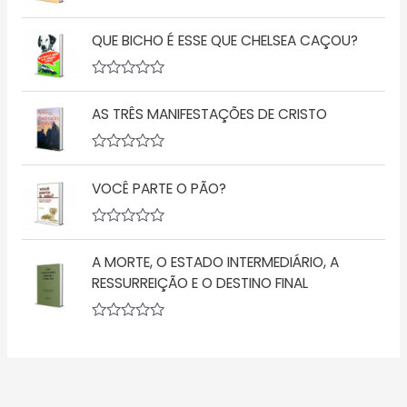
d
a
A
e
ç
v
5
ã
QUE BICHO É ESSE QUE CHELSEA CAÇOU?
a
o
l
0
i
d
a
A
e
ç
v
5
ã
AS TRÊS MANIFESTAÇÕES DE CRISTO
a
o
l
0
i
d
a
A
e
ç
v
5
ã
VOCÊ PARTE O PÃO?
a
o
l
0
i
d
a
A
e
ç
v
5
ã
A MORTE, O ESTADO INTERMEDIÁRIO, A
a
o
l
RESSURREIÇÃO E O DESTINO FINAL
0
i
d
a
e
ç
5
A
ã
v
o
a
0
l
d
i
e
a
5