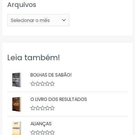
Arquivos
Leia também!
BOLHAS DE SABÃO!
A
v
O LIVRO DOS RESULTADOS
a
l
i
a
A
ç
v
ã
ALIANÇAS
a
o
l
0
i