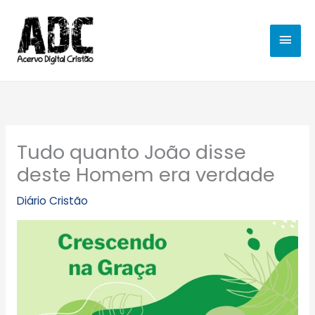
Ir
MEN
para
o
PRIN
conteúdo
Tudo quanto João disse
deste Homem era verdade
Diário Cristão