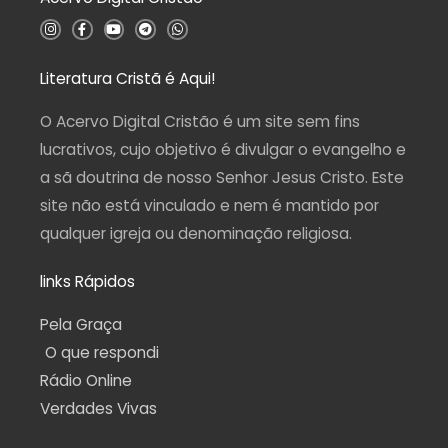
5
I
F
Y
T
W
n
a
o
e
h
s
c
u
l
a
t
e
t
e
t
a
b
u
g
s
Literatura Cristã é Aqui!
g
o
b
r
a
r
o
e
a
p
a
k
m
p
O Acervo Digital Cristão é um site sem fins
m
-
f
lucrativos, cujo objetivo é divulgar o evangelho e
a sã doutrina de nosso Senhor Jesus Cristo. Este
site não está vinculado e nem é mantido por
qualquer igreja ou denominação religiosa.
links Rápidos
Pela Graça
O que respondi
Rádio Online
Verdades Vivas