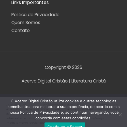
Links Importantes
Politica de Privacidade
Quem Somos
Contato
Copyright © 2026
Acervo Digital Cristão | Literatura Cristã
O Acervo Digital Cristão utiliza cookies e outras tecnologias
O Acervo Digital Cristão tem envidado esforços para que nenhum direito autoral seja
semelhantes para melhorar a sua experiência, de acordo com a
violado. Contudo, caso seja encontrado algum arquivo que, por qualquer motivo, esteja
nossa Política de Privacidade e, ao continuar navegando, você
violando direitos autorais de tradução, versão, exibição, reprodução ou quaisquer
concorda com estas condições.
outros, informe a equipe do Acervo Digital Cristão para que a situação seja
imediatamente regularizada.
Continuar e Fechar