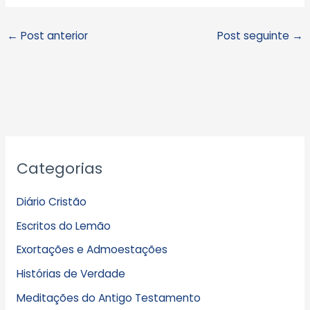
←
Post anterior
Post seguinte
→
A
Categorias
r
q
Diário Cristão
u
Escritos do Lemão
i
Exortações e Admoestações
v
Histórias de Verdade
o
s
Meditações do Antigo Testamento