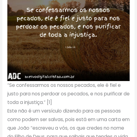
“Se confessarmos os nossos pecados, ele é fiel e
justo para nos perdoar os pecados, e nos purificar de
toda a injustiça.” [1]
Este não é um versículo dizendo para as pessoas
como podem ser salvas, pois está em uma carta em
que João “escreveu a vós, os que credes no nome
do Filho de Deus, para que saibais que tendes a vida