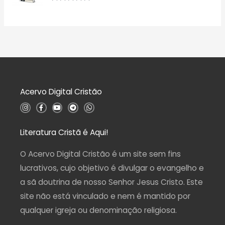
d
a
A
e
ç
v
5
ã
a
o
l
0
i
d
a
e
ç
5
ã
o
0
d
Acervo Digital Cristão
e
5
I
F
Y
T
W
n
a
o
e
h
s
c
u
l
a
t
e
t
e
t
a
b
u
g
s
Literatura Cristã é Aqui!
g
o
b
r
a
r
o
e
a
p
a
k
m
p
O Acervo Digital Cristão é um site sem fins
m
-
f
lucrativos, cujo objetivo é divulgar o evangelho e
a sã doutrina de nosso Senhor Jesus Cristo. Este
site não está vinculado e nem é mantido por
qualquer igreja ou denominação religiosa.