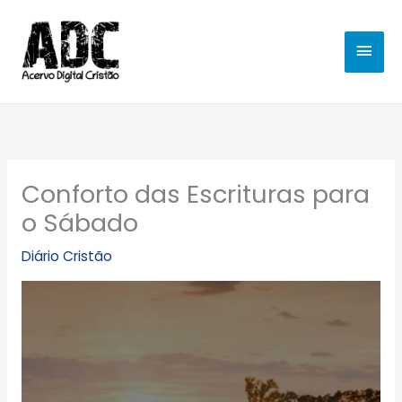
Ir
MEN
para
o
PRIN
conteúdo
Conforto das Escrituras para
o Sábado
Diário Cristão