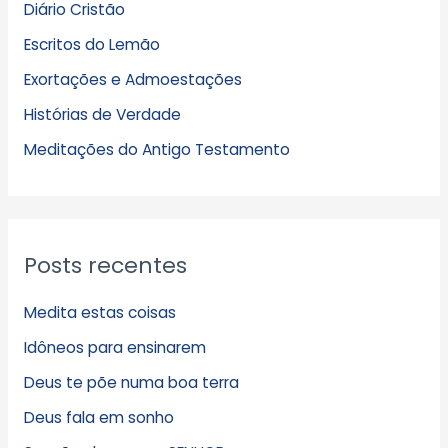
Diário Cristão
u
Escritos do Lemão
i
Exortações e Admoestações
v
Histórias de Verdade
o
s
Meditações do Antigo Testamento
Posts recentes
Medita estas coisas
Idôneos para ensinarem
Deus te põe numa boa terra
Deus fala em sonho