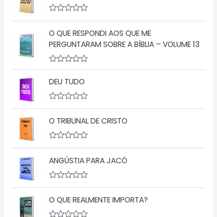
l
i
a
A
ç
v
ã
O QUE RESPONDI AOS QUE ME
a
o
l
PERGUNTARAM SOBRE A BÍBLIA – VOLUME 13
0
i
d
a
e
ç
5
A
ã
v
o
DEU TUDO
a
0
l
d
i
e
a
5
A
ç
v
O TRIBUNAL DE CRISTO
ã
a
o
l
0
i
d
a
A
e
ç
v
5
ã
ANGÚSTIA PARA JACÓ
a
o
l
0
i
d
a
A
e
ç
v
5
ã
O QUE REALMENTE IMPORTA?
a
o
l
0
i