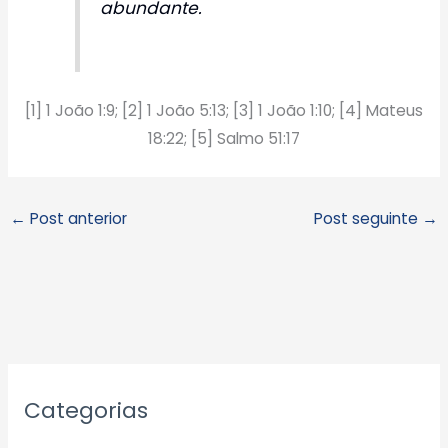
abundante.
[1] 1 João 1:9; [2] 1 João 5:13; [3] 1 João 1:10; [4] Mateus
18:22; [5] Salmo 51:17
←
Post anterior
Post seguinte
→
A
Categorias
r
q