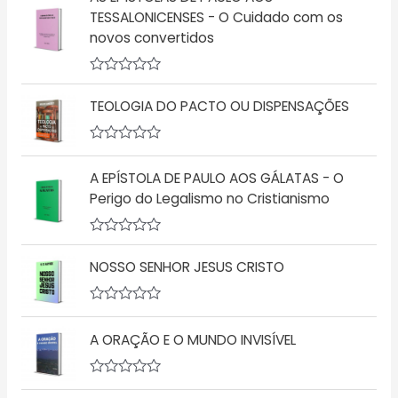
TESSALONICENSES - O Cuidado com os
novos convertidos
A
v
TEOLOGIA DO PACTO OU DISPENSAÇÕES
a
l
i
a
A
ç
v
A EPÍSTOLA DE PAULO AOS GÁLATAS - O
ã
a
o
l
Perigo do Legalismo no Cristianismo
0
i
d
a
e
ç
5
A
ã
v
o
NOSSO SENHOR JESUS CRISTO
a
0
l
d
i
e
a
5
A
ç
v
A ORAÇÃO E O MUNDO INVISÍVEL
ã
a
o
l
0
i
d
a
A
e
ç