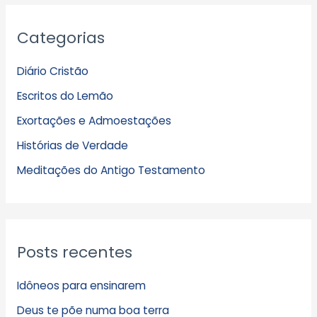
A
Categorias
r
q
Diário Cristão
u
Escritos do Lemão
i
Exortações e Admoestações
v
Histórias de Verdade
o
s
Meditações do Antigo Testamento
Posts recentes
Idôneos para ensinarem
Deus te põe numa boa terra