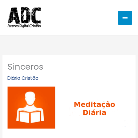
Ir
MEN
para
o
PRIN
conteúdo
Sinceros
Diário Cristão