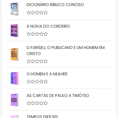
DICIONÁRIO BÍBLICO CONCISO
A
v
A NOIVA DO CORDEIRO
a
l
i
a
A
ç
v
ã
O FARISEU, O PUBLICANO E UM HOMEM EM
a
o
l
CRISTO
0
i
d
a
e
ç
5
A
ã
v
o
O HOMEM E A MULHER
a
0
l
d
i
e
a
5
A
ç
v
AS CARTAS DE PAULO A TIMÓTEO
ã
a
o
l
0
i
d
a
A
e
ç
v
5
ã
TEMPOS DIFÍCEIS
a