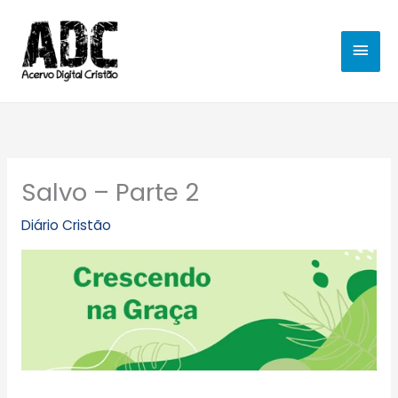
Ir
MEN
para
o
PRIN
conteúdo
Salvo – Parte 2
Diário Cristão