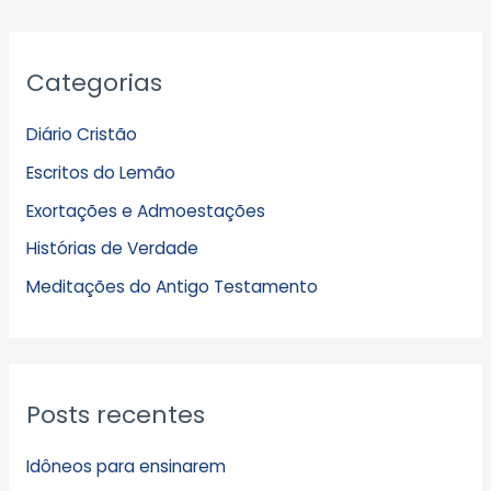
A
Categorias
r
q
Diário Cristão
u
Escritos do Lemão
i
Exortações e Admoestações
v
Histórias de Verdade
o
s
Meditações do Antigo Testamento
Posts recentes
Idôneos para ensinarem