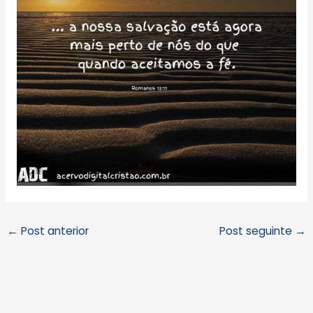
←
Post anterior
Post seguinte
→