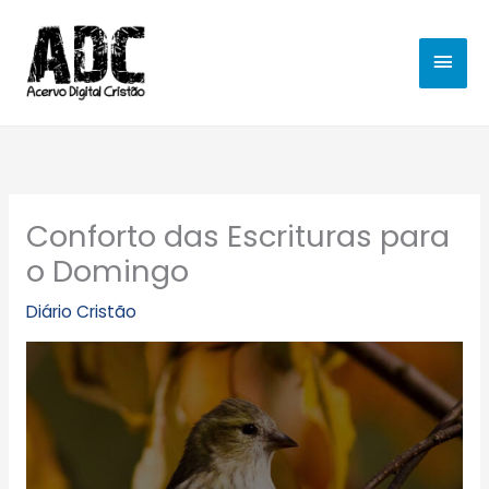
Ir
MEN
para
o
PRIN
conteúdo
Conforto das Escrituras para
o Domingo
Diário Cristão