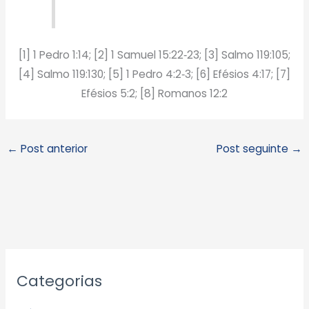
[1] 1 Pedro 1:14; [2] 1 Samuel 15:22‑23; [3] Salmo 119:105;
[4] Salmo 119:130; [5] 1 Pedro 4:2‑3; [6] Efésios 4:17; [7]
Efésios 5:2; [8] Romanos 12:2
←
Post anterior
Post seguinte
→
A
Categorias
r
q