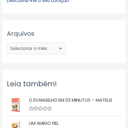
Descobriu-lhe o seu coração
Arquivos
Leia também!
O EVANGELHO EM 03 MINUTOS – MATEUS
A
v
UM AMIGO FIEL
a
l