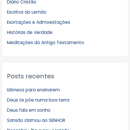
Diário Cristão
u
Escritos do Lemão
i
Exortações e Admoestações
v
Histórias de Verdade
o
s
Meditações do Antigo Testamento
Posts recentes
Idôneos para ensinarem
Deus te põe numa boa terra
Deus fala em sonho
Sansão clamou ao SENHOR