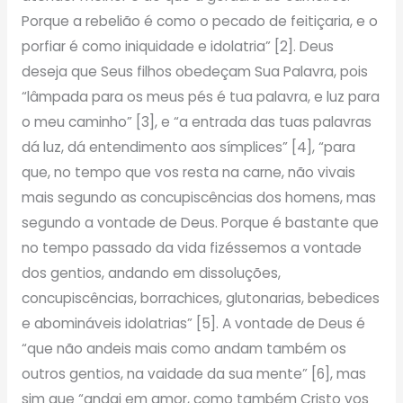
Porque a rebelião é como o pecado de feitiçaria, e o
porfiar é como iniquidade e idolatria” [2]. Deus
deseja que Seus filhos obedeçam Sua Palavra, pois
“lâmpada para os meus pés é tua palavra, e luz para
o meu caminho” [3], e “a entrada das tuas palavras
dá luz, dá entendimento aos símplices” [4], “para
que, no tempo que vos resta na carne, não vivais
mais segundo as concupiscências dos homens, mas
segundo a vontade de Deus. Porque é bastante que
no tempo passado da vida fizéssemos a vontade
dos gentios, andando em dissoluções,
concupiscências, borrachices, glutonarias, bebedices
e abomináveis idolatrias” [5]. A vontade de Deus é
“que não andeis mais como andam também os
outros gentios, na vaidade da sua mente” [6], mas
sim que “andai em amor, como também Cristo vos