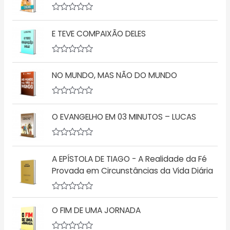
i
a
A
ç
v
ã
E TEVE COMPAIXÃO DELES
a
o
l
0
i
d
a
A
e
ç
v
5
ã
NO MUNDO, MAS NÃO DO MUNDO
a
o
l
0
i
d
a
A
e
ç
v
5
ã
O EVANGELHO EM 03 MINUTOS – LUCAS
a
o
l
0
i
d
a
A
e
ç
v
5
ã
A EPÍSTOLA DE TIAGO - A Realidade da Fé
a
o
l
Provada em Circunstâncias da Vida Diária
0
i
d
a
e
ç
5
A
ã
v
o
O FIM DE UMA JORNADA
a
0
l
d
i
e