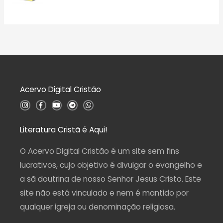
a
5
A
ç
v
ã
a
o
l
0
i
d
a
e
ç
5
ã
o
0
d
Acervo Digital Cristão
e
5
I
F
Y
T
W
n
a
o
e
h
s
c
u
l
a
t
e
t
e
t
a
b
u
g
s
Literatura Cristã é Aqui!
g
o
b
r
a
r
o
e
a
p
a
k
m
p
O Acervo Digital Cristão é um site sem fins
m
-
f
lucrativos, cujo objetivo é divulgar o evangelho e
a sã doutrina de nosso Senhor Jesus Cristo. Este
site não está vinculado e nem é mantido por
qualquer igreja ou denominação religiosa.