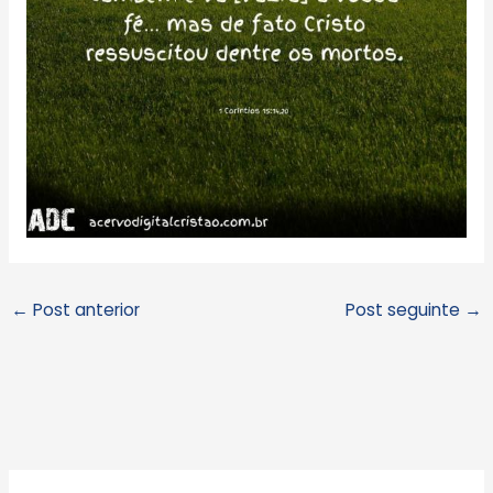
←
Post anterior
Post seguinte
→
A