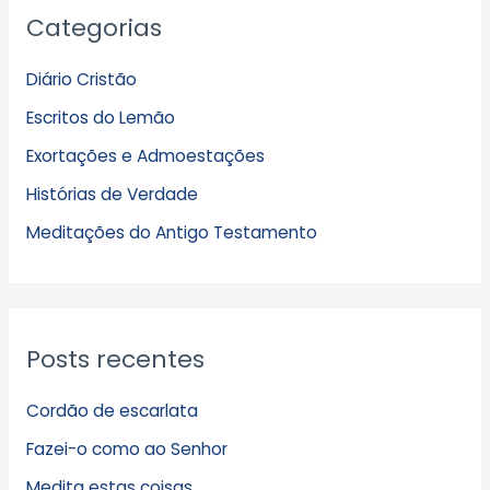
Categorias
r
q
Diário Cristão
u
Escritos do Lemão
i
Exortações e Admoestações
v
Histórias de Verdade
o
s
Meditações do Antigo Testamento
Posts recentes
Cordão de escarlata
Fazei-o como ao Senhor
Medita estas coisas