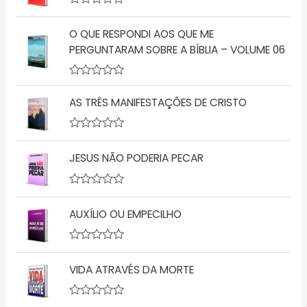
A
v
O QUE RESPONDI AOS QUE ME
a
l
PERGUNTARAM SOBRE A BÍBLIA – VOLUME 06
i
a
ç
A
ã
v
o
AS TRÊS MANIFESTAÇÕES DE CRISTO
a
0
l
d
i
e
a
5
A
ç
v
JESUS NÃO PODERIA PECAR
ã
a
o
l
0
i
d
a
A
e
ç
v
5
ã
AUXÍLIO OU EMPECILHO
a
o
l
0
i
d
a
A
e
ç
v
5
ã
VIDA ATRAVÉS DA MORTE
a
o
l
0
i
d
a
A
e