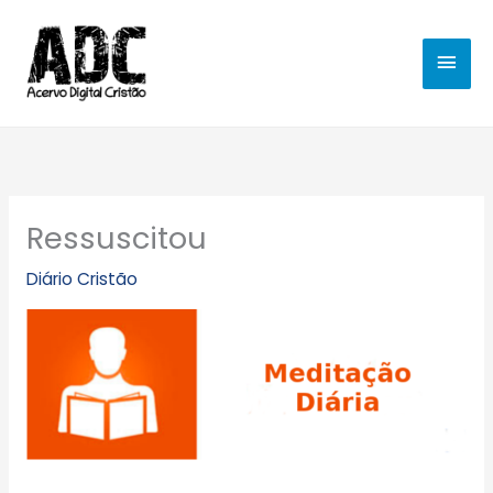
Ir
MEN
para
o
PRIN
conteúdo
Ressuscitou
Diário Cristão