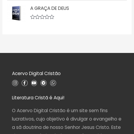
ç
v
5
ã
A GRAÇA DE DEUS
a
o
l
0
i
d
a
A
e
ç
v
5
ã
a
o
l
0
i
d
a
e
ç
5
ã
o
0
d
Acervo Digital Cristão
e
5
I
F
Y
T
W
n
a
o
e
h
s
c
u
l
a
t
e
t
e
t
a
b
u
g
s
Literatura Cristã é Aqui!
g
o
b
r
a
r
o
e
a
p
a
k
m
p
O Acervo Digital Cristão é um site sem fins
m
-
f
lucrativos, cujo objetivo é divulgar o evangelho e
a sã doutrina de nosso Senhor Jesus Cristo. Este