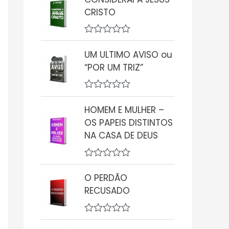
a
CRISTO
l
i
a
ç
A
ã
v
UM ULTIMO AVISO ou
o
a
0
“POR UM TRIZ”
l
d
i
e
a
5
ç
A
ã
v
HOMEM E MULHER –
o
a
0
OS PAPEIS DISTINTOS
l
d
i
NA CASA DE DEUS
e
a
5
ç
ã
A
o
v
0
O PERDÃO
a
d
RECUSADO
l
e
i
5
a
ç
A
ã
v