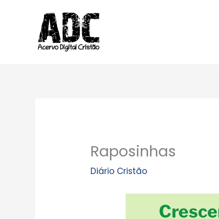
Ir
para
o
conteúdo
Raposinhas
Diário Cristão