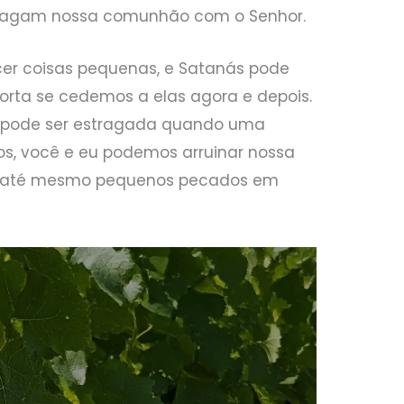
tragam nossa comunhão com o Senhor.
er coisas pequenas, e Satanás pode
orta se cedemos a elas agora e depois.
 pode ser estragada quando uma
os, você e eu podemos arruinar nossa
o até mesmo pequenos pecados em