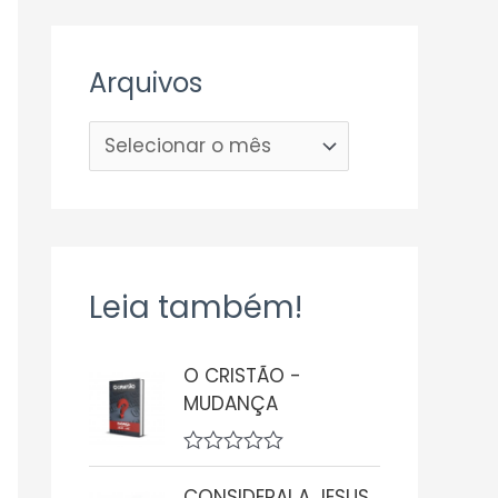
Arquivos
Leia também!
O CRISTÃO -
MUDANÇA
A
v
CONSIDERAI A JESUS