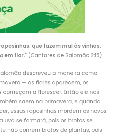
raposinhas, que fazem mal às vinhas,
ão
em flor.
” (Cantares de Salomão 2:15)
, Salomão descreveu a maneira como
mavera — as flores aparecem, os
 começam a florescer. Então ele nos
também saem na primavera, e quando
scer, essas raposinhas mordem os novos
a uva se formará, pois os brotos se
te não comem brotos de plantas, pois