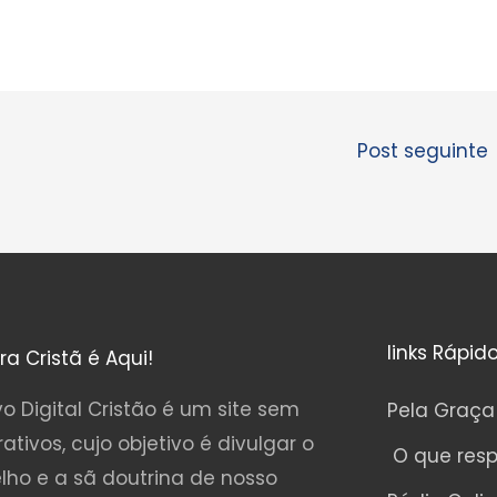
Post seguinte
links Rápid
ura Cristã é Aqui!
o Digital Cristão é um site sem
Pela Graça
rativos, cujo objetivo é divulgar o
O que res
lho e a sã doutrina de nosso