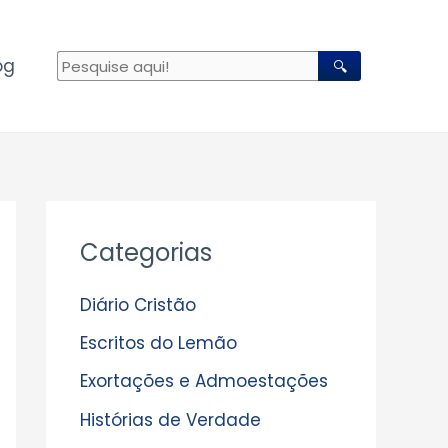
og
🔍
A
Categorias
r
q
Diário Cristão
u
Escritos do Lemão
i
Exortações e Admoestações
v
Histórias de Verdade
o