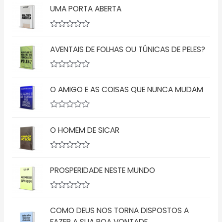
UMA PORTA ABERTA
A
v
AVENTAIS DE FOLHAS OU TÚNICAS DE PELES?
a
l
i
a
A
ç
v
ã
O AMIGO E AS COISAS QUE NUNCA MUDAM
a
o
l
0
i
d
a
A
e
ç
v
5
ã
O HOMEM DE SICAR
a
o
l
0
i
d
a
A
e
ç
v
5
ã
PROSPERIDADE NESTE MUNDO
a
o
l
0
i
d
a
A
e
ç
v
5
ã
COMO DEUS NOS TORNA DISPOSTOS A
a
o
l
FAZER A SUA BOA VONTADE