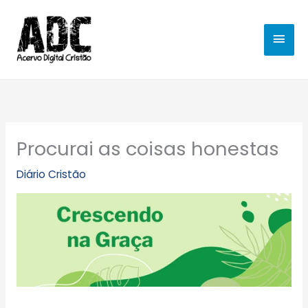
Ir
MEN
para
o
PRIN
conteúdo
Procurai as coisas honestas
Diário Cristão