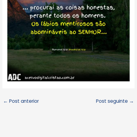
←
Post anterior
Post seguinte
→