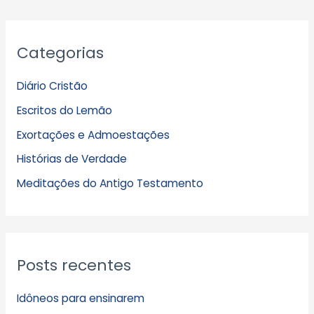
A
Categorias
r
q
Diário Cristão
u
Escritos do Lemão
i
Exortações e Admoestações
v
Histórias de Verdade
o
s
Meditações do Antigo Testamento
Posts recentes
Idôneos para ensinarem