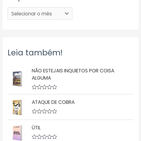
Leia também!
NÃO ESTEJAIS INQUIETOS POR COISA
ALGUMA
A
v
ATAQUE DE COBRA
a
l
i
a
A
ç
v
ÚTIL
ã
a
o
l
0
i