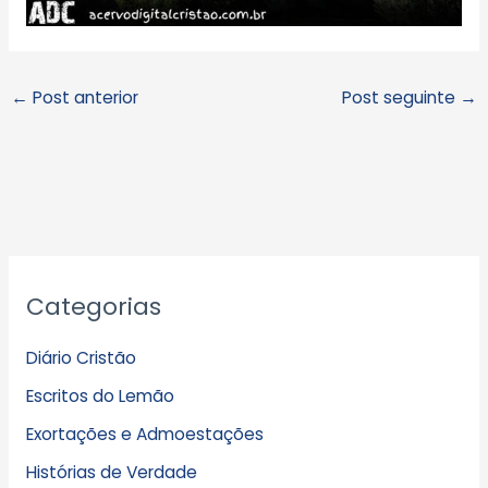
←
Post anterior
Post seguinte
→
A
Categorias
r
q
Diário Cristão
u
Escritos do Lemão
i
Exortações e Admoestações
v
Histórias de Verdade
o