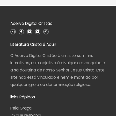
e
ç
5
ã
o
0
d
Acervo Digital Cristão
e
5
I
F
Y
T
W
n
a
o
e
h
s
c
u
l
a
t
e
t
e
t
a
b
u
g
s
Literatura Cristã é Aqui!
g
o
b
r
a
r
o
e
a
p
a
k
m
p
O Acervo Digital Cristão é um site sem fins
m
-
f
lucrativos, cujo objetivo é divulgar o evangelho e
a sã doutrina de nosso Senhor Jesus Cristo. Este
site não está vinculado e nem é mantido por
qualquer igreja ou denominação religiosa.
links Rápidos
Pela Graça
O que respondi