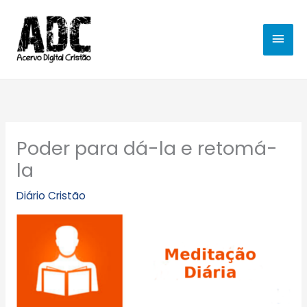
Ir
MEN
para
o
PRIN
conteúdo
Poder para dá-la e retomá-
la
Diário Cristão