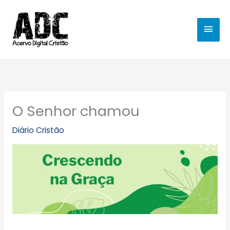
Ir
MEN
para
o
PRIN
conteúdo
O Senhor chamou
Diário Cristão