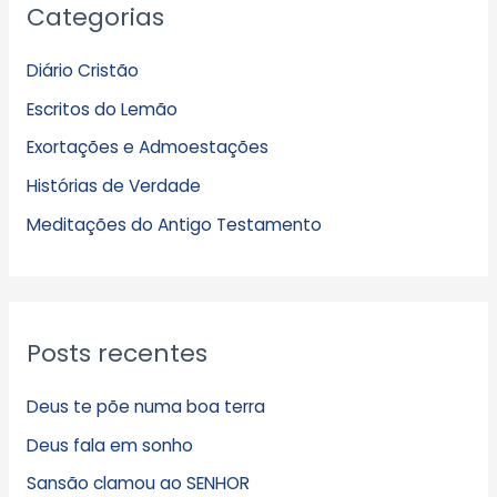
Categorias
r
q
Diário Cristão
u
Escritos do Lemão
i
Exortações e Admoestações
v
Histórias de Verdade
o
s
Meditações do Antigo Testamento
Posts recentes
Deus te põe numa boa terra
Deus fala em sonho
Sansão clamou ao SENHOR