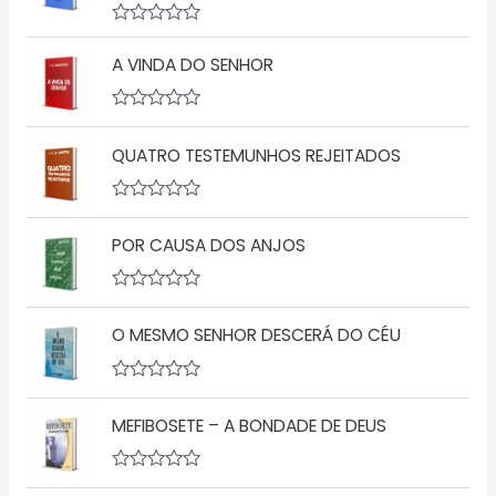
A
v
A VINDA DO SENHOR
a
l
i
a
A
ç
v
QUATRO TESTEMUNHOS REJEITADOS
ã
a
o
l
0
i
d
a
A
e
ç
v
5
ã
POR CAUSA DOS ANJOS
a
o
l
0
i
d
a
A
e
ç
v
5
ã
O MESMO SENHOR DESCERÁ DO CÉU
a
o
l
0
i
d
a
A
e
ç
v
5
ã
MEFIBOSETE – A BONDADE DE DEUS
a
o
l
0
i
d
a
A
e
ç