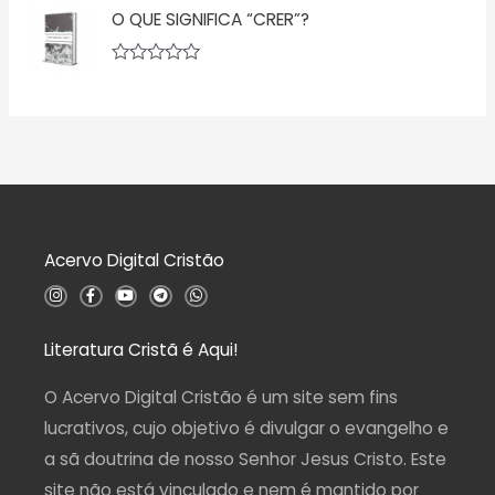
v
5
ã
O QUE SIGNIFICA “CRER”?
a
o
l
0
i
d
a
A
e
ç
v
5
ã
a
o
l
0
i
d
a
e
ç
5
ã
o
0
d
Acervo Digital Cristão
e
5
I
F
Y
T
W
n
a
o
e
h
s
c
u
l
a
t
e
t
e
t
a
b
u
g
s
Literatura Cristã é Aqui!
g
o
b
r
a
r
o
e
a
p
a
k
m
p
O Acervo Digital Cristão é um site sem fins
m
-
f
lucrativos, cujo objetivo é divulgar o evangelho e
a sã doutrina de nosso Senhor Jesus Cristo. Este
site não está vinculado e nem é mantido por