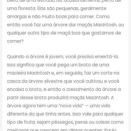
beira de uma estrada ou, ocasionalmente, perto de
uma floresta. Elas são pequenas, geralmente
amargas e não muito boas para comer. Como
então você faz uma árvore dar maçãs MacIntosh, ou
qualquer outro tipo de maçã boa que gostamos de
comer?
Quando a árvore é jovem, você precisa enxertá-la.
Isso significa que você pega um broto de uma
macieira MacIntosh e, em seguida, faz um corte na
casca da árvore silvestre que você cultivou e você
encaixa o broto, e então o crescimento da árvore a
partir desse broto produzirá maçãs MacIntosh. A
árvore agora tem uma “nova vida” — uma vida
diferente da que tinha antes. Isso vale para qualquer
tipo de fruta, sejam pêssegos, peras ou coisas como
azeitonas que crescem em climas quentes. Paulo