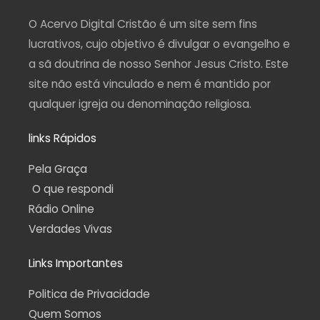
r
o
e
a
p
a
k
m
p
O Acervo Digital Cristão é um site sem fins
m
-
f
lucrativos, cujo objetivo é divulgar o evangelho e
a sã doutrina de nosso Senhor Jesus Cristo. Este
site não está vinculado e nem é mantido por
qualquer igreja ou denominação religiosa.
links Rápidos
Pela Graça
O que respondi
Rádio Online
Verdades Vivas
Links Importantes
Politica de Privacidade
Quem Somos