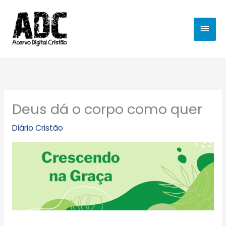
Ir
MEN
para
o
PRIN
conteúdo
Deus dá o corpo como quer
Diário Cristão