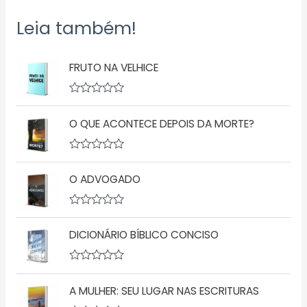
Leia também!
FRUTO NA VELHICE
A
v
O QUE ACONTECE DEPOIS DA MORTE?
a
l
i
a
A
ç
v
ã
O ADVOGADO
a
o
l
0
i
d
a
A
e
ç
v
5
ã
DICIONÁRIO BÍBLICO CONCISO
a
o
l
0
i
d
a
A
e
ç
v
5
ã
A MULHER: SEU LUGAR NAS ESCRITURAS
a
o
l