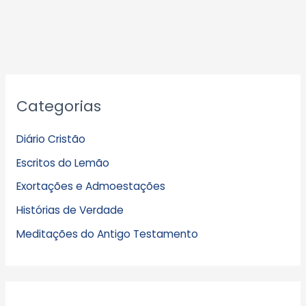
A
Categorias
r
q
Diário Cristão
u
Escritos do Lemão
i
Exortações e Admoestações
v
Histórias de Verdade
o
s
Meditações do Antigo Testamento