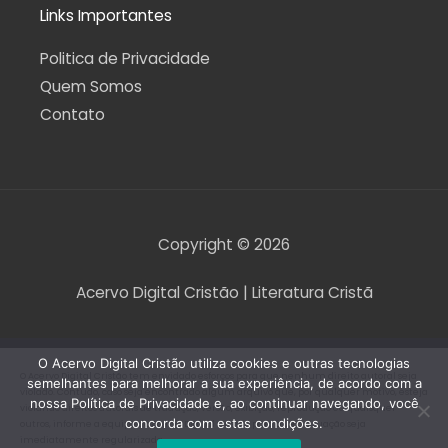
Links Importantes
Politica de Privacidade
Quem Somos
Contato
Copyright © 2026
Acervo Digital Cristão | Literatura Cristã
O Acervo Digital Cristão utiliza cookies e outras tecnologias
O Acervo Digital Cristão tem envidado esforços para que nenhum direito autoral seja
semelhantes para melhorar a sua experiência, de acordo com a
violado. Contudo, caso seja encontrado algum arquivo que, por qualquer motivo, esteja
nossa Política de Privacidade e, ao continuar navegando, você
violando direitos autorais de tradução, versão, exibição, reprodução ou quaisquer
concorda com estas condições.
outros, informe a equipe do Acervo Digital Cristão para que a situação seja
imediatamente regularizada.