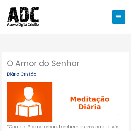
Ir
MEN
para
o
PRIN
conteúdo
O Amor do Senhor
Diário Cristão
“Como o Pai me amou, também eu vos amei a vós;