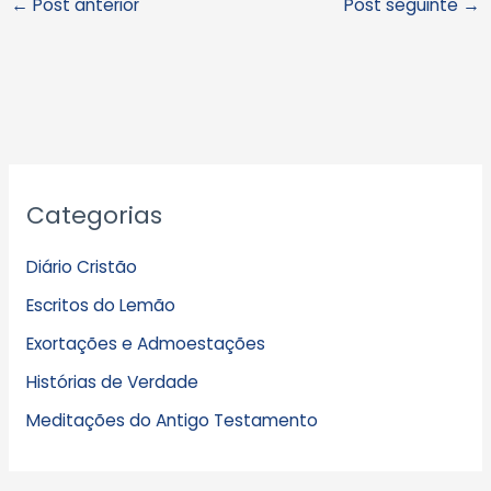
←
Post anterior
Post seguinte
→
A
Categorias
r
q
Diário Cristão
u
Escritos do Lemão
i
Exortações e Admoestações
v
Histórias de Verdade
o
s
Meditações do Antigo Testamento