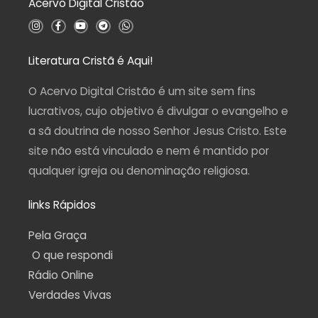
Acervo Digital Cristão
e
5
I
F
Y
T
W
n
a
o
e
h
s
c
u
l
a
t
e
t
e
t
a
b
u
g
s
Literatura Cristã é Aqui!
g
o
b
r
a
r
o
e
a
p
a
k
m
p
O Acervo Digital Cristão é um site sem fins
m
-
f
lucrativos, cujo objetivo é divulgar o evangelho e
a sã doutrina de nosso Senhor Jesus Cristo. Este
site não está vinculado e nem é mantido por
qualquer igreja ou denominação religiosa.
links Rápidos
Pela Graça
O que respondi
Rádio Online
Verdades Vivas