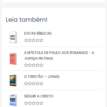
Leia também!
DATAS BÍBLICAS
A
v
A EPÍSTOLA DE PAULO AOS ROMANOS - A
a
l
Justiça de Deus
i
a
ç
A
ã
v
o
O CRISTÃO – JONAS
a
0
l
d
i
e
a
5
A
ç
v
SEGUIR A CRISTO
ã
a
o
l
0
i
d
a