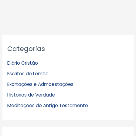
A
Categorias
r
q
Diário Cristão
u
Escritos do Lemão
i
Exortações e Admoestações
v
Histórias de Verdade
o
s
Meditações do Antigo Testamento