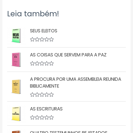
Leia também!
SEUS ELEITOS
A
v
AS COISAS QUE SERVEM PARA A PAZ
a
l
i
a
A
ç
v
ã
A PROCURA POR UMA ASSEMBLEIA REUNIDA
a
o
l
BIBLICAMENTE
0
i
d
a
e
ç
5
A
ã
v
o
AS ESCRITURAS
a
0
l
d
i
e
a
5
A
ç
v
QUATRO TESTEMUNHOS REJEITADOS
ã