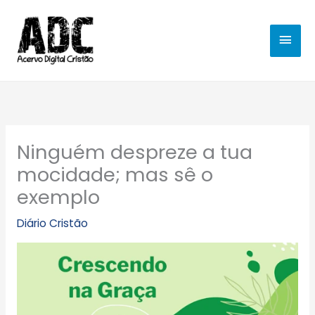
Ir
MEN
para
o
PRIN
conteúdo
Ninguém despreze a tua
mocidade; mas sê o
exemplo
Diário Cristão