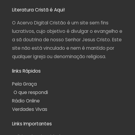
s
c
u
l
a
t
e
t
e
t
a
b
u
g
s
Literatura Cristã é Aqui!
g
o
b
r
a
r
o
e
a
p
a
k
m
p
O Acervo Digital Cristão é um site sem fins
m
-
f
lucrativos, cujo objetivo é divulgar o evangelho e
a sã doutrina de nosso Senhor Jesus Cristo. Este
site não está vinculado e nem é mantido por
qualquer igreja ou denominação religiosa.
links Rápidos
Pela Graça
O que respondi
Rádio Online
Verdades Vivas
Links Importantes