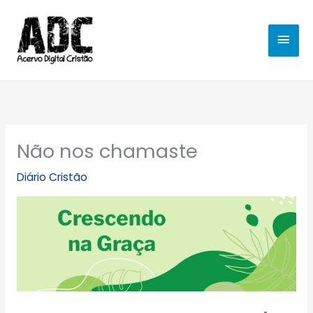
Ir
MEN
para
o
PRIN
conteúdo
Não nos chamaste
Diário Cristão