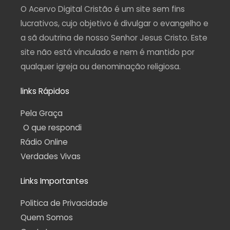
a
k
m
p
O Acervo Digital Cristão é um site sem fins
m
-
f
lucrativos, cujo objetivo é divulgar o evangelho e
a sã doutrina de nosso Senhor Jesus Cristo. Este
site não está vinculado e nem é mantido por
qualquer igreja ou denominação religiosa.
links Rápidos
Pela Graça
O que respondi
Rádio Online
Verdades Vivas
Links Importantes
Politica de Privacidade
Quem Somos