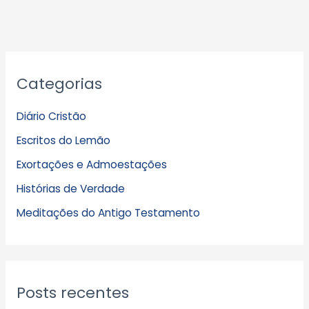
A
Categorias
r
q
Diário Cristão
u
Escritos do Lemão
i
Exortações e Admoestações
v
Histórias de Verdade
o
s
Meditações do Antigo Testamento
Posts recentes