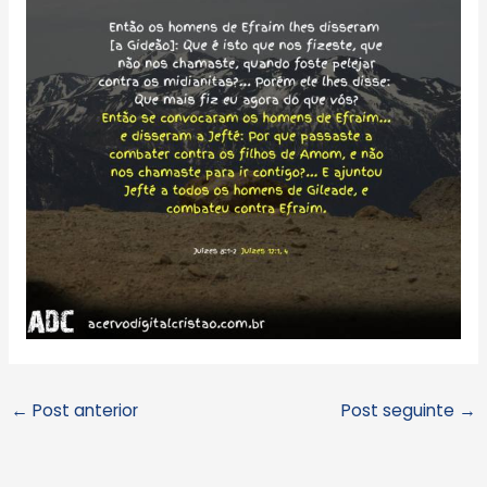
←
Post anterior
Post seguinte
→