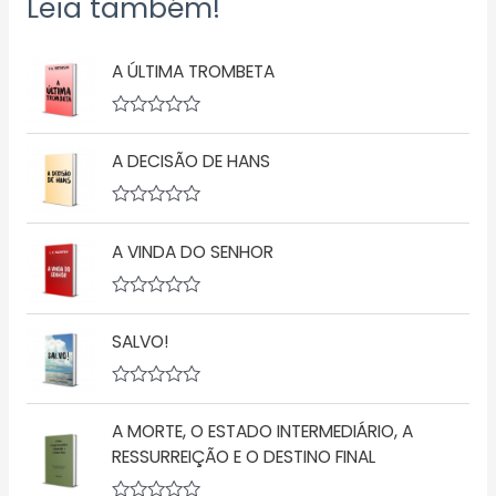
Leia também!
A ÚLTIMA TROMBETA
A
v
A DECISÃO DE HANS
a
l
i
a
A
ç
v
ã
A VINDA DO SENHOR
a
o
l
0
i
d
a
A
e
ç
v
5
ã
SALVO!
a
o
l
0
i
d
a
A
e
ç
v
5
ã
A MORTE, O ESTADO INTERMEDIÁRIO, A
a
o
l
RESSURREIÇÃO E O DESTINO FINAL
0
i
d
a
e