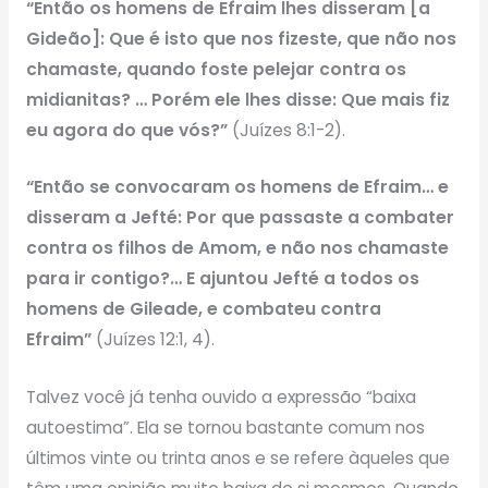
“Então os homens de Efraim lhes disseram [a
Gideão]: Que é isto que nos fizeste, que não nos
chamaste, quando foste pelejar contra os
midianitas? … Porém ele lhes disse: Que mais fiz
eu agora do que vós?”
(Juízes 8:1-2).
“Então se convocaram os homens de Efraim… e
disseram a Jefté: Por que passaste a combater
contra os filhos de Amom, e não nos chamaste
para ir contigo?… E ajuntou Jefté a todos os
homens de Gileade, e combateu contra
Efraim”
(Juízes 12:1, 4).
Talvez você já tenha ouvido a expressão “baixa
autoestima”. Ela se tornou bastante comum nos
últimos vinte ou trinta anos e se refere àqueles que