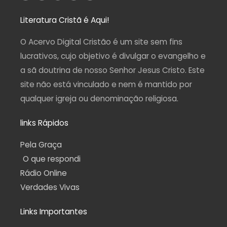
s
c
u
l
a
t
e
t
e
t
a
b
u
g
s
Literatura Cristã é Aqui!
g
o
b
r
a
r
o
e
a
p
a
k
m
p
O Acervo Digital Cristão é um site sem fins
m
-
f
lucrativos, cujo objetivo é divulgar o evangelho e
a sã doutrina de nosso Senhor Jesus Cristo. Este
site não está vinculado e nem é mantido por
qualquer igreja ou denominação religiosa.
links Rápidos
Pela Graça
O que respondi
Rádio Online
Verdades Vivas
Links Importantes