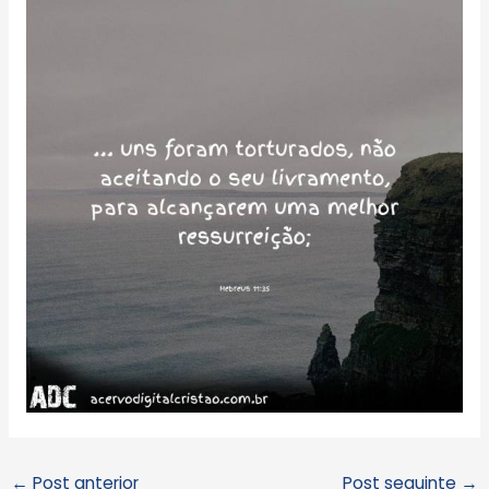
←
Post anterior
Post seguinte
→