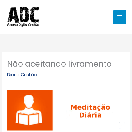
Ir
MEN
para
o
PRIN
conteúdo
Não aceitando livramento
Diário Cristão