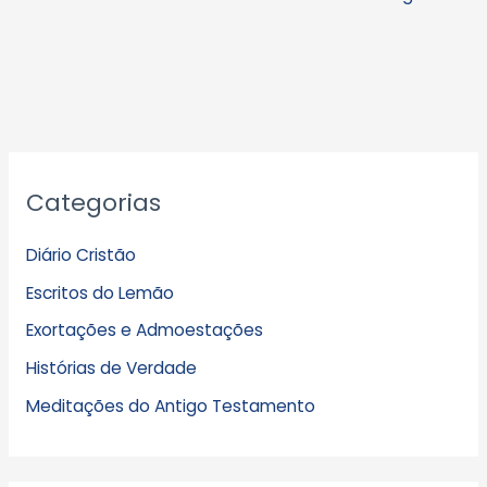
A
Categorias
r
q
Diário Cristão
u
Escritos do Lemão
i
Exortações e Admoestações
v
Histórias de Verdade
o
s
Meditações do Antigo Testamento