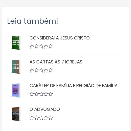
Leia também!
CONSIDERAI A JESUS CRISTO
A
v
AS CARTAS ÀS 7 IGREJAS
a
l
i
a
A
ç
v
ã
CARÁTER DE FAMÍLIA E RELIGIÃO DE FAMÍLIA
a
o
l
0
i
d
a
A
e
ç
v
5
ã
O ADVOGADO
a
o
l
0
i
d
a
A
e
ç
v
5