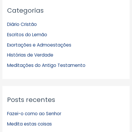
A
Categorias
r
q
Diário Cristão
u
Escritos do Lemão
i
Exortações e Admoestações
v
Histórias de Verdade
o
s
Meditações do Antigo Testamento
Posts recentes
Fazei-o como ao Senhor
Medita estas coisas