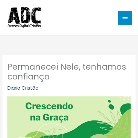
Ir
MEN
para
o
PRIN
conteúdo
Permanecei Nele, tenhamos
confiança
Diário Cristão