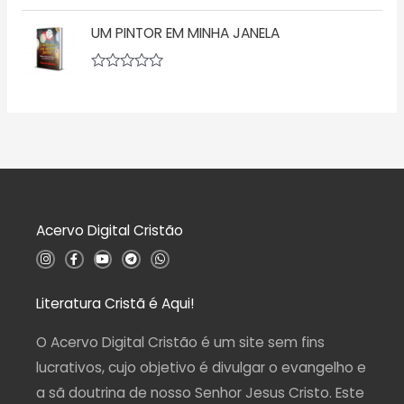
a
A
e
ç
v
5
ã
UM PINTOR EM MINHA JANELA
a
o
l
0
i
d
a
A
e
ç
v
5
ã
a
o
l
0
i
d
a
e
ç
5
ã
o
0
d
Acervo Digital Cristão
e
5
I
F
Y
T
W
n
a
o
e
h
s
c
u
l
a
t
e
t
e
t
a
b
u
g
s
Literatura Cristã é Aqui!
g
o
b
r
a
r
o
e
a
p
a
k
m
p
O Acervo Digital Cristão é um site sem fins
m
-
f
lucrativos, cujo objetivo é divulgar o evangelho e
a sã doutrina de nosso Senhor Jesus Cristo. Este