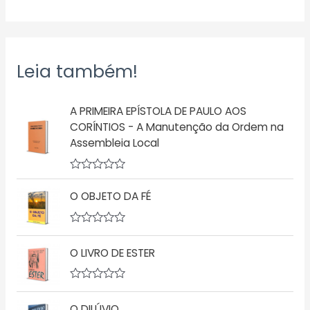
Leia também!
A PRIMEIRA EPÍSTOLA DE PAULO AOS
CORÍNTIOS - A Manutenção da Ordem na
Assembleia Local
A
v
O OBJETO DA FÉ
a
l
i
a
A
ç
v
O LIVRO DE ESTER
ã
a
o
l
0
i
d
a
A
e
ç
v
5
ã
O DILÚVIO
a