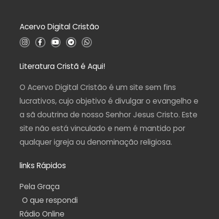
o
0
d
Acervo Digital Cristão
e
5
I
F
Y
T
W
n
a
o
e
h
s
c
u
l
a
t
e
t
e
t
a
b
u
g
s
Literatura Cristã é Aqui!
g
o
b
r
a
r
o
e
a
p
a
k
m
p
O Acervo Digital Cristão é um site sem fins
m
-
f
lucrativos, cujo objetivo é divulgar o evangelho e
a sã doutrina de nosso Senhor Jesus Cristo. Este
site não está vinculado e nem é mantido por
qualquer igreja ou denominação religiosa.
links Rápidos
Pela Graça
O que respondi
Rádio Online