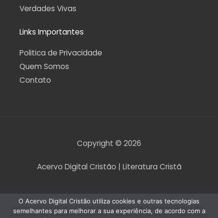
Verdades Vivas
Links Importantes
Politica de Privacidade
Quem Somos
Contato
Copyright © 2026
Acervo Digital Cristão | Literatura Cristã
O Acervo Digital Cristão utiliza cookies e outras tecnologias
O Acervo Digital Cristão tem envidado esforços para que nenhum direito autoral seja
semelhantes para melhorar a sua experiência, de acordo com a
violado. Contudo, caso seja encontrado algum arquivo que, por qualquer motivo, esteja