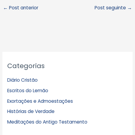
←
Post anterior
Post seguinte
→
A
Categorias
r
q
Diário Cristão
u
Escritos do Lemão
i
Exortações e Admoestações
v
Histórias de Verdade
o
s
Meditações do Antigo Testamento