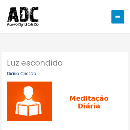
Ir
MEN
para
o
PRIN
conteúdo
Luz escondida
Diário Cristão