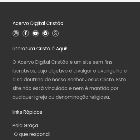
5
ã
o
0
d
Acervo Digital Cristão
e
5
I
F
Y
T
W
n
a
o
e
h
s
c
u
l
a
t
e
t
e
t
a
b
u
g
s
Literatura Cristã é Aqui!
g
o
b
r
a
r
o
e
a
p
a
k
m
p
O Acervo Digital Cristão é um site sem fins
m
-
f
lucrativos, cujo objetivo é divulgar o evangelho e
a sã doutrina de nosso Senhor Jesus Cristo. Este
site não está vinculado e nem é mantido por
qualquer igreja ou denominação religiosa.
links Rápidos
Pela Graça
O que respondi