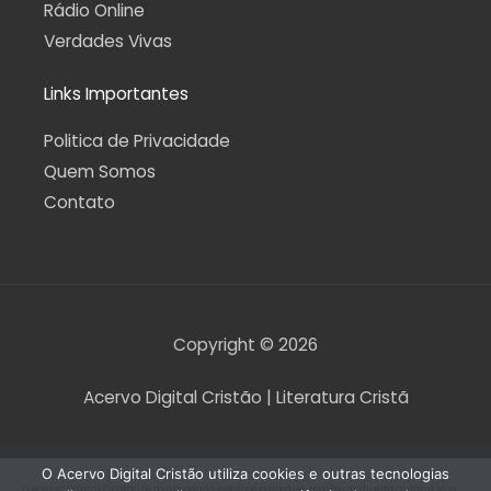
Rádio Online
Verdades Vivas
Links Importantes
Politica de Privacidade
Quem Somos
Contato
Copyright © 2026
Acervo Digital Cristão | Literatura Cristã
O Acervo Digital Cristão utiliza cookies e outras tecnologias
O Acervo Digital Cristão tem envidado esforços para que nenhum direito autoral seja