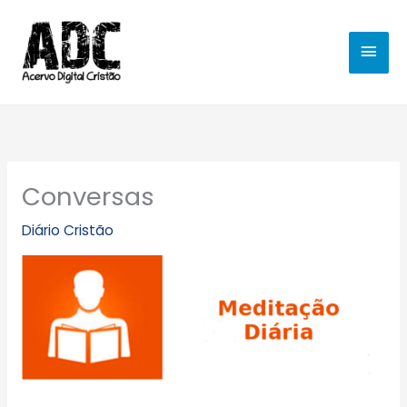
Ir
MEN
para
o
PRIN
conteúdo
Conversas
Diário Cristão