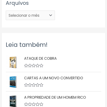
Arquivos
Leia também!
ATAQUE DE COBRA
A
v
CARTAS A UM NOVO CONVERTIDO
a
l
i
a
A
ç
v
ã
A PROPRIEDADE DE UM HOMEM RICO
a
o
l
0
i
d