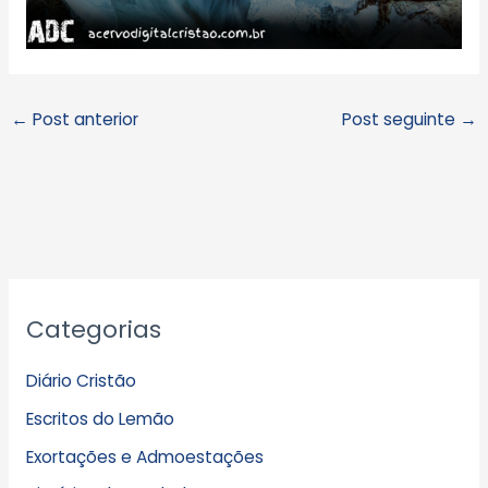
←
Post anterior
Post seguinte
→
A
Categorias
r
q
Diário Cristão
u
Escritos do Lemão
i
Exortações e Admoestações
v