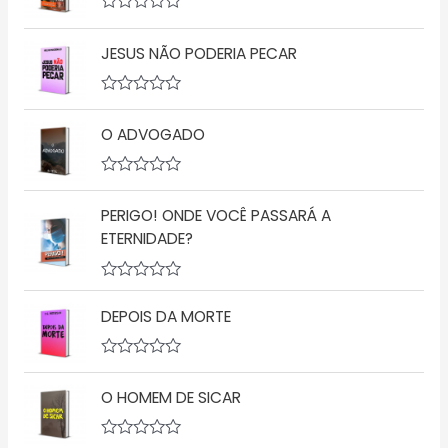
i
a
A
ç
v
ã
JESUS NÃO PODERIA PECAR
a
o
l
0
i
d
a
A
e
ç
v
5
ã
O ADVOGADO
a
o
l
0
i
d
a
A
e
ç
v
5
ã
PERIGO! ONDE VOCÊ PASSARÁ A
a
o
l
ETERNIDADE?
0
i
d
a
e
ç
5
A
ã
v
o
DEPOIS DA MORTE
a
0
l
d
i
e
a
5
A
ç
v
O HOMEM DE SICAR
ã
a
o
l
0
i
d
a