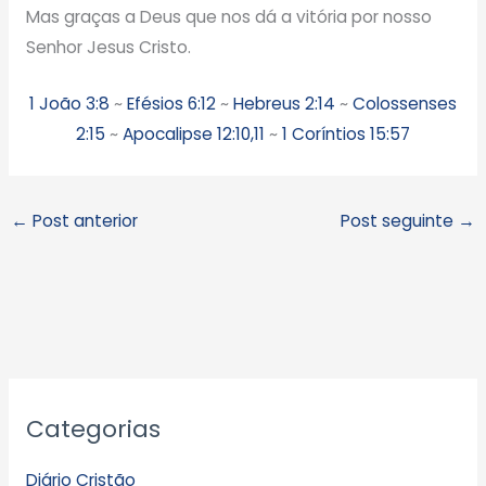
Mas graças a Deus que nos dá a vitória por nosso
Senhor Jesus Cristo.
1 João 3:8
~
Efésios 6:12
~
Hebreus 2:14
~
Colossenses
2:15
~
Apocalipse 12:10,11
~
1 Coríntios 15:57
←
Post anterior
Post seguinte
→
A
Categorias
r
q
Diário Cristão