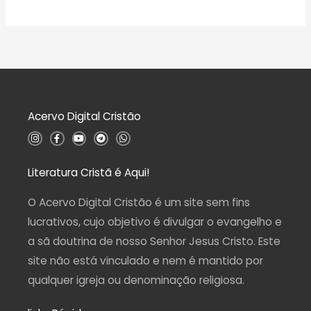
A
e
ç
v
5
ã
a
o
l
0
i
d
a
e
ç
5
ã
o
0
d
Acervo Digital Cristão
e
5
I
F
Y
T
W
n
a
o
e
h
s
c
u
l
a
t
e
t
e
t
a
b
u
g
s
Literatura Cristã é Aqui!
g
o
b
r
a
r
o
e
a
p
a
k
m
p
O Acervo Digital Cristão é um site sem fins
m
-
f
lucrativos, cujo objetivo é divulgar o evangelho e
a sã doutrina de nosso Senhor Jesus Cristo. Este
site não está vinculado e nem é mantido por
qualquer igreja ou denominação religiosa.