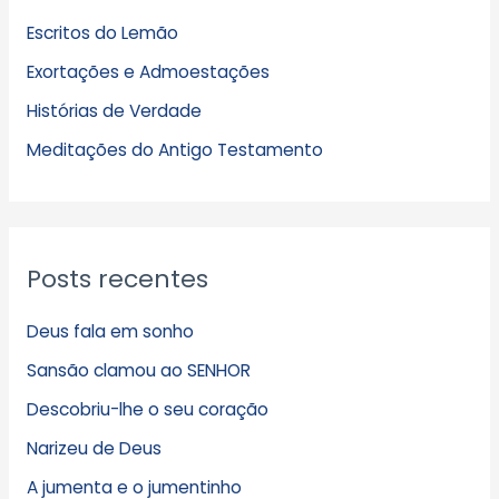
u
Escritos do Lemão
i
Exortações e Admoestações
v
Histórias de Verdade
o
s
Meditações do Antigo Testamento
Posts recentes
Deus fala em sonho
Sansão clamou ao SENHOR
Descobriu-lhe o seu coração
Narizeu de Deus
A jumenta e o jumentinho