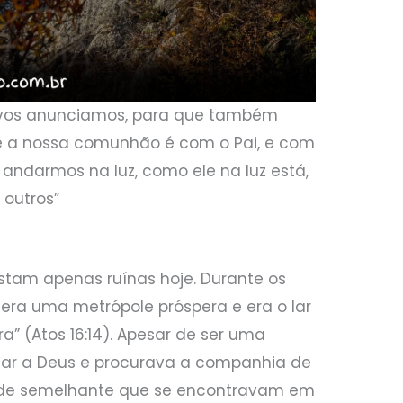
o vos anunciamos, para que também
e a nossa comunhão é com o Pai, e com
e andarmos na luz, como ele na luz está,
outros”
estam apenas ruínas hoje. Durante os
ra uma metrópole próspera e era o lar
a” (Atos 16:14). Apesar de ser uma
adar a Deus e procurava a companhia de
ade semelhante que se encontravam em