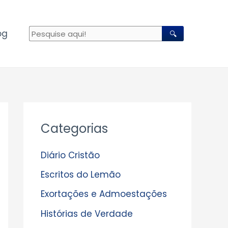
og
🔍
A
Categorias
r
q
Diário Cristão
u
Escritos do Lemão
i
Exortações e Admoestações
v
Histórias de Verdade
o