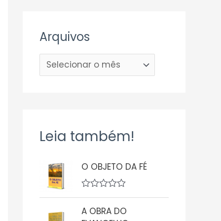
Arquivos
Leia também!
O OBJETO DA FÉ
A
v
A OBRA DO
a
l