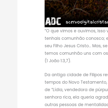
“O que vimos e ouvimos, iss
tenhais comunhão conosco; 
seu Filho Jesus Cristo… Mas, s
temos comunhão uns com os 
(1 João 1:3,7).
Da antiga cidade de Filipos r
tempos do Novo Testamento, e
de “Lídia, vendedora de púrpur
senhora rica, ela queria agr
outras pessoas de mentalid