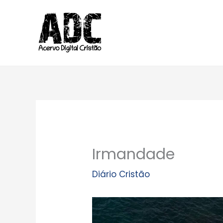
Ir
para
o
conteúdo
Irmandade
Diário Cristão