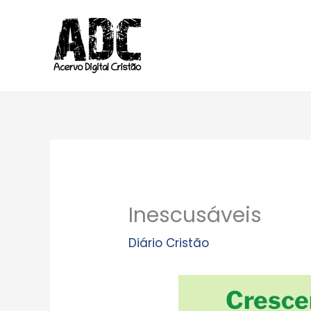
Ir
para
o
conteúdo
Inescusáveis
Diário Cristão