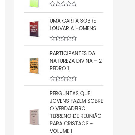
i
a
A
ç
v
UMA CARTA SOBRE
ã
a
o
l
LOUVAR A HOMENS
0
i
d
a
e
ç
A
5
ã
v
o
PARTICIPANTES DA
a
0
NATUREZA DIVINA – 2
l
d
i
PEDRO 1
e
a
5
ç
ã
A
o
v
0
PERGUNTAS QUE
a
d
JOVENS FAZEM SOBRE
l
e
i
5
O VERDADEIRO
a
TERRENO DE REUNIÃO
ç
ã
PARA CRISTÃOS -
o
VOLUME 1
0