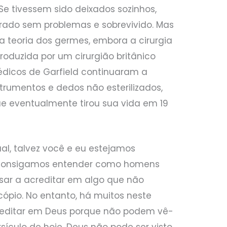
Se tivessem sido deixados sozinhos,
urado sem problemas e sobrevivido. Mas
a teoria dos germes, embora a cirurgia
ntroduzida por um cirurgião britânico
édicos de Garfield continuaram a
trumentos e dedos não esterilizados,
e eventualmente tirou sua vida em 19
l, talvez você e eu estejamos
o consigamos entender como homens
usar a acreditar em algo que não
pio. No entanto, há muitos neste
editar em Deus porque não podem vê-
culo de hoje, Deus não pode ser visto,