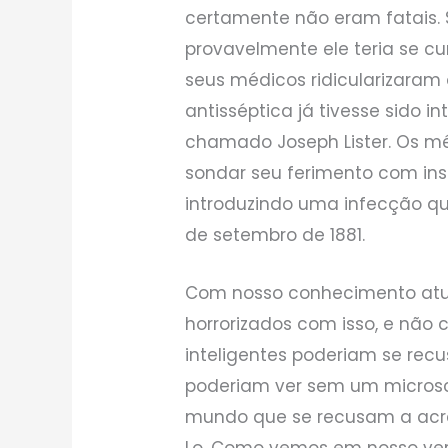
certamente não eram fatais. 
provavelmente ele teria se c
seus médicos ridicularizaram 
antisséptica já tivesse sido i
chamado Joseph Lister. Os m
sondar seu ferimento com ins
introduzindo uma infecção qu
de setembro de 1881.
Com nosso conhecimento atua
horrorizados com isso, e nã
inteligentes poderiam se rec
poderiam ver sem um microscó
mundo que se recusam a acr
Lo. Como vemos em nosso versí