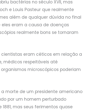
iu bactérias no século XVII, mas
ch e Louis Pasteur que realmente
mes além de qualquer dúvida no final
e eles eram a causa de doenças
oscópios realmente bons se tornaram
 cientistas eram céticos em relação a
, médicos respeitáveis ​​até
ue organismos microscópicos poderiam
 a morte de um presidente americano
leado por um homem perturbado
 1881, mas seus ferimentos quase