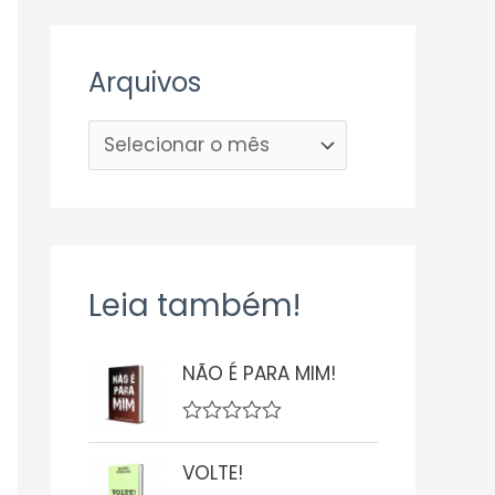
Arquivos
Leia também!
NÃO É PARA MIM!
A
v
VOLTE!
a
l