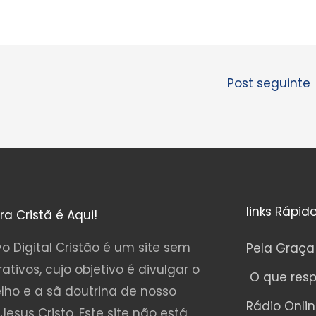
Post seguinte
links Rápid
ura Cristã é Aqui!
o Digital Cristão é um site sem
Pela Graça
rativos, cujo objetivo é divulgar o
O que res
lho e a sã doutrina de nosso
Rádio Onli
Jesus Cristo. Este site não está