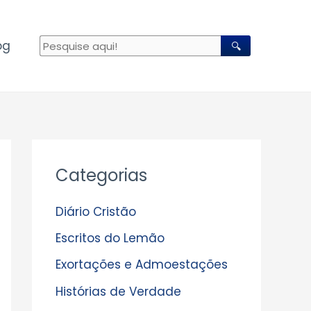
og
🔍
A
Categorias
r
q
Diário Cristão
u
Escritos do Lemão
i
Exortações e Admoestações
v
Histórias de Verdade
o