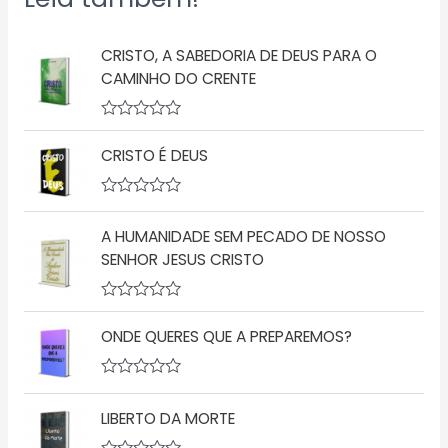
CRISTO, A SABEDORIA DE DEUS PARA O
CAMINHO DO CRENTE
A
v
CRISTO É DEUS
a
l
i
a
A
ç
v
A HUMANIDADE SEM PECADO DE NOSSO
ã
a
o
l
SENHOR JESUS CRISTO
0
i
d
a
e
ç
5
A
ã
v
o
ONDE QUERES QUE A PREPAREMOS?
a
0
l
d
i
e
a
5
A
ç
v
LIBERTO DA MORTE
ã
a
o
l
0