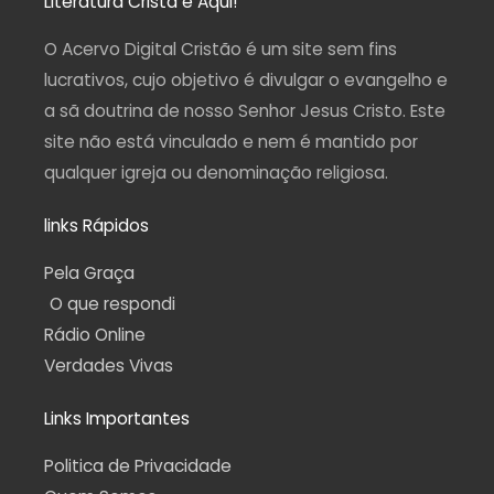
Literatura Cristã é Aqui!
g
o
b
r
a
r
o
e
a
p
a
k
m
p
O Acervo Digital Cristão é um site sem fins
m
-
f
lucrativos, cujo objetivo é divulgar o evangelho e
a sã doutrina de nosso Senhor Jesus Cristo. Este
site não está vinculado e nem é mantido por
qualquer igreja ou denominação religiosa.
links Rápidos
Pela Graça
O que respondi
Rádio Online
Verdades Vivas
Links Importantes
Politica de Privacidade