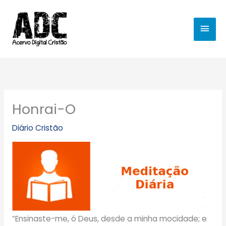
Ir
MEN
para
o
PRIN
conteúdo
Honrai-O
Diário Cristão
“Ensinaste-me, ó Deus, desde a minha mocidade; e