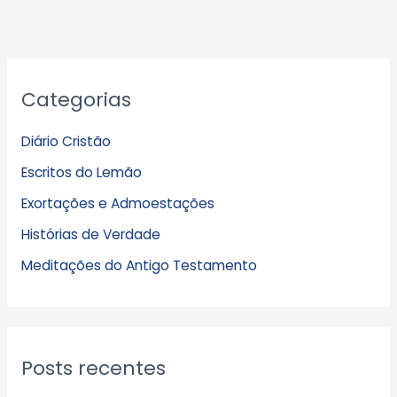
A
Categorias
r
q
Diário Cristão
u
Escritos do Lemão
i
Exortações e Admoestações
v
Histórias de Verdade
o
s
Meditações do Antigo Testamento
Posts recentes