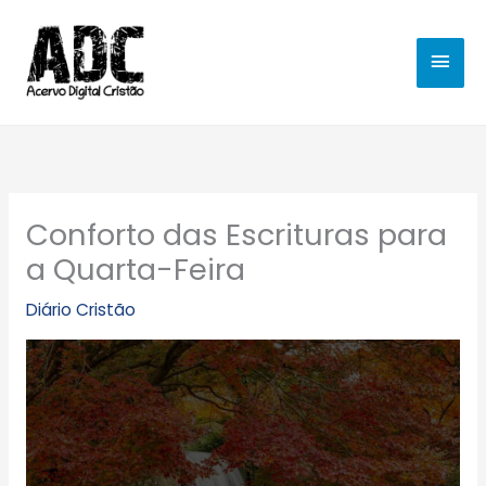
Ir
MEN
para
o
PRIN
conteúdo
Conforto das Escrituras para
a Quarta-Feira
Diário Cristão