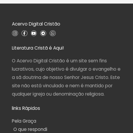
ç
5
ã
o
0
d
Acervo Digital Cristão
e
5
I
F
Y
T
W
n
a
o
e
h
s
c
u
l
a
t
e
t
e
t
a
b
u
g
s
Literatura Cristã é Aqui!
g
o
b
r
a
r
o
e
a
p
a
k
m
p
O Acervo Digital Cristão é um site sem fins
m
-
f
lucrativos, cujo objetivo é divulgar o evangelho e
a sã doutrina de nosso Senhor Jesus Cristo. Este
site não está vinculado e nem é mantido por
qualquer igreja ou denominação religiosa.
links Rápidos
Pela Graça
O que respondi