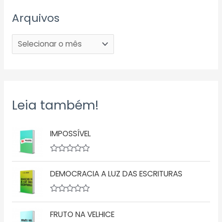
Arquivos
Leia também!
IMPOSSÍVEL
A
v
DEMOCRACIA A LUZ DAS ESCRITURAS
a
l
i
a
A
ç
v
ã
FRUTO NA VELHICE
a
o
l