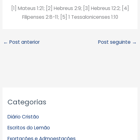
[1] Mateus 1:21; [2] Hebreus 2:9; [3] Hebreus 12:2; [4]
Filipenses 2:8-11; [5] 1 Tessalonicenses 1:10
←
Post anterior
Post seguinte
→
A
Categorias
r
q
Diário Cristão
u
Escritos do Lemão
i
Exortações e Admoestações