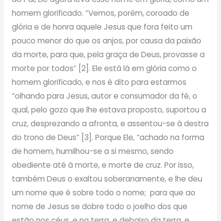
homem glorificado. “Vemos, porém, coroado de
glória e de honra aquele Jesus que fora feito um
pouco menor do que os anjos, por causa da paixão
da morte, para que, pela graça de Deus, provasse a
morte por todos” [2]. Ele está lá em glória como o
homem glorificado, e nos é dito para estarmos
“olhando para Jesus, autor e consumador da fé, o
qual, pelo gozo que lhe estava proposto, suportou a
cruz, desprezando a afronta, e assentou-se à destra
do trono de Deus” [3]. Porque Ele, “achado na forma
de homem, humilhou-se a si mesmo, sendo
obediente até à morte, e morte de cruz. Por isso,
também Deus o exaltou soberanamente, e lhe deu
um nome que é sobre todo o nome; para que ao
nome de Jesus se dobre todo o joelho dos que
estão nos céus, e na terra, e debaixo da terra, e