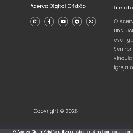
Acervo Digital Cristão
Literat
I
F
Y
T
W
n
a
o
e
h
O Acerv
s
c
u
l
a
t
e
t
e
t
fins luc
a
b
u
g
s
g
o
b
r
a
evange
r
o
e
a
p
a
k
m
p
Senhor 
m
-
f
vincul
igreja 
Copyright © 2026
O Acervo Digital Cristão utiliza cookies e outras tecnologias s