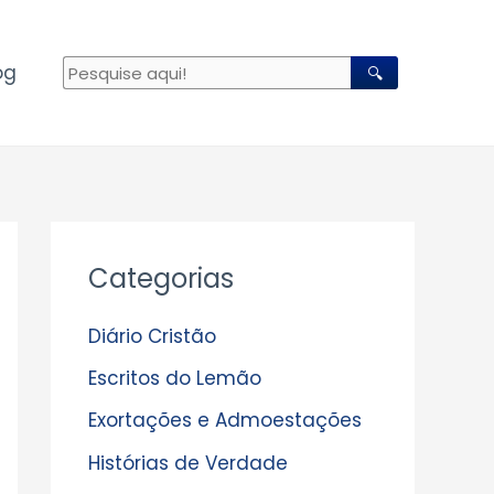
og
🔍
A
Categorias
r
q
Diário Cristão
u
Escritos do Lemão
i
Exortações e Admoestações
v
Histórias de Verdade
o