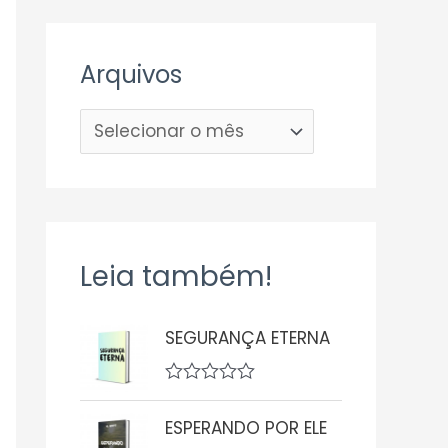
Arquivos
Leia também!
SEGURANÇA ETERNA
A
v
ESPERANDO POR ELE
a
l