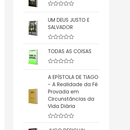
i
a
A
ç
v
UM DEUS JUSTO E
ã
a
o
l
SALVADOR
0
i
d
a
e
ç
A
5
ã
v
o
TODAS AS COISAS
a
0
l
d
i
e
A
a
5
v
ç
A EPÍSTOLA DE TIAGO
a
ã
l
o
- A Realidade da Fé
i
0
Provada em
a
d
ç
Circunstâncias da
e
ã
5
Vida Diária
o
0
d
e
A
5
v