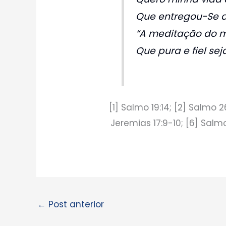
Que entregou-Se 
“A meditação do 
Que pura e fiel seja
[1] Salmo 19:14; [2] Salmo 26
Jeremias 17:9-10; [6] Salmo 
←
Post anterior