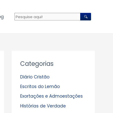
og
🔍
A
Categorias
r
q
Diário Cristão
u
Escritos do Lemão
i
Exortações e Admoestações
v
Histórias de Verdade
o