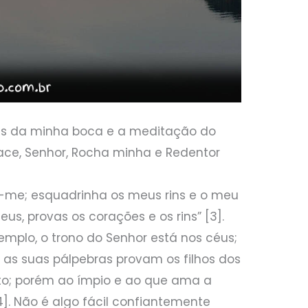
as da minha boca e a meditação do
ace, Senhor, Rocha minha e Redentor
a-me; esquadrinha os meus rins e o meu
Deus, provas os corações e os rins” [3].
emplo, o trono do Senhor está nos céus;
e as suas pálpebras provam os filhos dos
to; porém ao ímpio e ao que ama a
4]. Não é algo fácil confiantemente