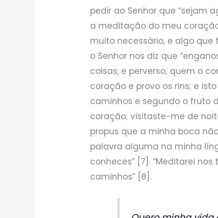
pedir ao Senhor que “sejam a
a meditação do meu coração p
muito necessário, e algo que 
o Senhor nos diz que “engano
coisas, e perverso; quem o co
coração e provo os rins; e is
caminhos e segundo o fruto d
coração; visitaste-me de noi
propus que a minha boca não 
palavra alguma na minha língu
conheces” [7]. “Meditarei nos t
caminhos” [8].
Quero minha vida 