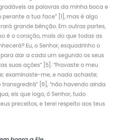
gradáveis as palavras da minha boca e
erante a tua face” [1], mas é algo
trará grande bênção. Em outras partes,
so é o coração, mais do que todas as
nhecerá? Eu, o Senhor, esquadrinho o
to para dar a cada um segundo os seus
as suas ações” [5]. “Provaste o meu
te; examinaste-me, e nada achaste;
transgredirá” [6], “não havendo ainda
a, eis que logo, ó Senhor, tudo
eus preceitos, e terei respeito aos teus
em honra a Ele,