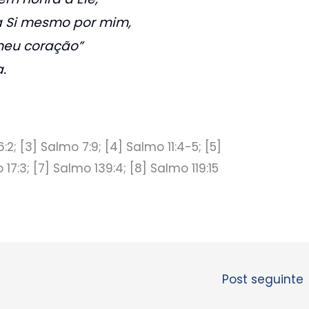
a Si mesmo por mim,
meu coração”
.
:2; [3] Salmo 7:9; [4] Salmo 11:4-5; [5]
17:3; [7] Salmo 139:4; [8] Salmo 119:15
Post seguinte