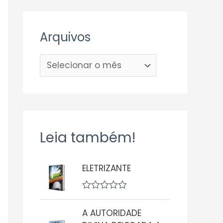
Arquivos
Leia também!
ELETRIZANTE
A
v
A AUTORIDADE
a
l