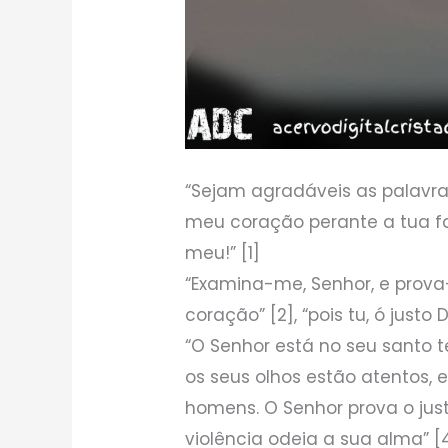
“Sejam agradáveis as palavr
meu coração perante a tua f
meu!” [1]
“Examina-me, Senhor, e prov
coração” [2], “pois tu, ó justo 
“O Senhor está no seu santo t
os seus olhos estão atentos, 
homens. O Senhor prova o jus
violência odeia a sua alma” [