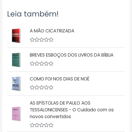
Leia também!
A MÃO CICATRIZADA
A
v
BREVES ESBOÇOS DOS LIVROS DA BÍBLIA
a
l
i
a
A
ç
v
ã
COMO FOI NOS DIAS DE NOÉ
a
o
l
0
i
d
a
A
e
ç
v
5
ã
AS EPÍSTOLAS DE PAULO AOS
a
o
l
TESSALONICENSES - O Cuidado com os
0
i
d
novos convertidos
a
e
ç
5
ã
o
A