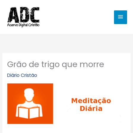
Ir
MEN
para
o
PRIN
conteúdo
Grão de trigo que morre
Diário Cristão