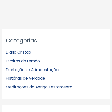
A
Categorias
r
q
Diário Cristão
u
Escritos do Lemão
i
Exortações e Admoestações
v
Histórias de Verdade
o
s
Meditações do Antigo Testamento