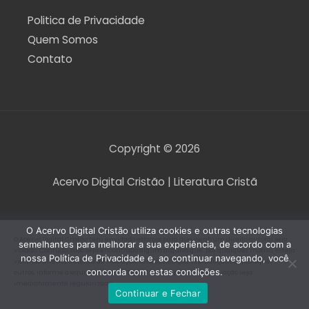
Politica de Privacidade
Quem Somos
Contato
Copyright © 2026
Acervo Digital Cristão | Literatura Cristã
O Acervo Digital Cristão utiliza cookies e outras tecnologias
O Acervo Digital Cristão tem envidado esforços para que nenhum direito autoral seja
semelhantes para melhorar a sua experiência, de acordo com a
violado. Contudo, caso seja encontrado algum arquivo que, por qualquer motivo, esteja
nossa Política de Privacidade e, ao continuar navegando, você
violando direitos autorais de tradução, versão, exibição, reprodução ou quaisquer
concorda com estas condições.
outros, informe a equipe do Acervo Digital Cristão para que a situação seja
imediatamente regularizada.
Continuar e Fechar