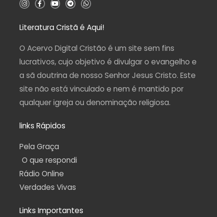
I
F
Y
T
W
n
a
o
e
h
s
c
u
l
a
t
e
t
e
t
a
b
u
g
s
Literatura Cristã é Aqui!
g
o
b
r
a
r
o
e
a
p
a
k
m
p
O Acervo Digital Cristão é um site sem fins
m
-
f
lucrativos, cujo objetivo é divulgar o evangelho e
a sã doutrina de nosso Senhor Jesus Cristo. Este
site não está vinculado e nem é mantido por
qualquer igreja ou denominação religiosa.
links Rápidos
Pela Graça
O que respondi
Rádio Online
Verdades Vivas
Links Importantes