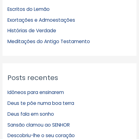
u
Escritos do Lemão
i
Exortações e Admoestações
v
Histórias de Verdade
o
s
Meditações do Antigo Testamento
Posts recentes
Idôneos para ensinarem
Deus te põe numa boa terra
Deus fala em sonho
Sansão clamou ao SENHOR
Descobriu-lhe o seu coração