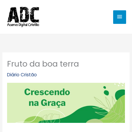
Ir
MEN
para
o
PRIN
conteúdo
Fruto da boa terra
Diário Cristão