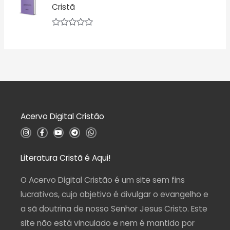
d
Cristã
a
e
ç
5
ã
o
A
0
v
d
a
e
l
5
i
a
ç
ã
o
0
d
Acervo Digital Cristão
e
5
I
F
Y
T
W
n
a
o
e
h
s
c
u
l
a
t
e
t
e
t
a
b
u
g
s
Literatura Cristã é Aqui!
g
o
b
r
a
r
o
e
a
p
a
k
m
p
O Acervo Digital Cristão é um site sem fins
m
-
f
lucrativos, cujo objetivo é divulgar o evangelho e
a sã doutrina de nosso Senhor Jesus Cristo. Este
site não está vinculado e nem é mantido por