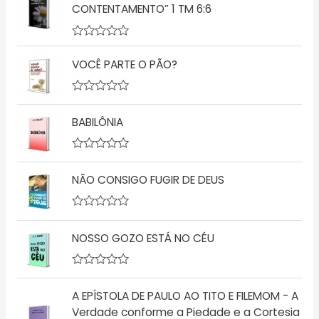
l
CONTENTAMENTO” 1 TM 6:6
i
a
ç
A
ã
v
o
VOCÊ PARTE O PÃO?
a
0
l
d
i
e
a
A
5
ç
v
BABILÔNIA
ã
a
o
l
0
i
d
a
A
e
ç
v
5
ã
NÃO CONSIGO FUGIR DE DEUS
a
o
l
0
i
d
a
A
e
ç
v
5
ã
NOSSO GOZO ESTÁ NO CÉU
a
o
l
0
i
d
a
A
e
ç
v
5
ã
A EPÍSTOLA DE PAULO AO TITO E FILEMOM - A
a
o
l
Verdade conforme a Piedade e a Cortesia
0
i