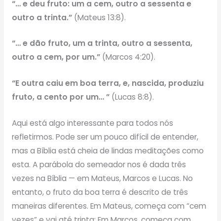
“… e deu fruto: um a cem, outro a sessenta e
outro a trinta.”
​​(Mateus 13:8).
“… e dão fruto, um a trinta, outro a sessenta,
outro a cem, por um.”
​​(Marcos 4:20).
“E outra caiu em boa terra, e, nascida, produziu
fruto, a cento por um… ”
​​(Lucas 8:8).
Aqui está algo interessante para todos nós
refletirmos. Pode ser um pouco difícil de entender,
mas a Bíblia está cheia de lindas meditações ​​como
esta. A parábola do semeador nos é dada três
vezes na Bíblia — em Mateus, Marcos e Lucas. No
entanto, o fruto da boa terra é descrito de três
maneiras diferentes. Em Mateus, começa com “cem
vezes” e vai até trinta; Em Marcos, começa com