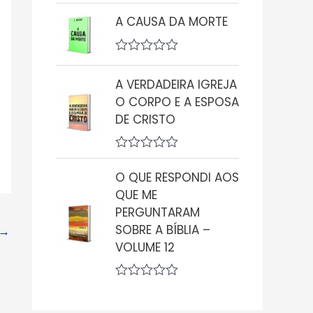
A
v
A CAUSA DA MORTE
a
l
i
A
a
v
ç
A VERDADEIRA IGREJA
a
ã
l
o
O CORPO E A ESPOSA
i
0
DE CRISTO
a
d
ç
e
ã
5
o
A
0
v
O QUE RESPONDI AOS
d
a
QUE ME
e
l
5
i
PERGUNTARAM
a
SOBRE A BÍBLIA –
→
ç
ã
VOLUME 12
o
0
d
A
e
v
5
a