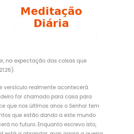
r, na expectação das coisas que
1:26).
te versículo realmente acontecerá
adeiro for chamado para casa para
ce que nos últimos anos o Senhor tem
ntos que estão dando a este mundo
á no futuro. Enquanto escrevo isto,
d está a abrandar, mas agora a guerra