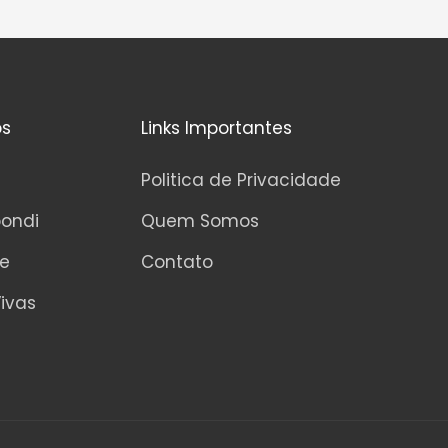
l
i
a
ç
ã
o
0
os
Links Importantes
d
e
5
Politica de Privacidade
pondi
Quem Somos
ne
Contato
ivas