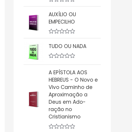
A
v
AUXÍLIO OU
a
EMPECILHO
l
i
a
ç
A
ã
v
TUDO OU NADA
o
a
0
l
d
i
e
A
a
5
v
ç
A EPÍSTOLA AOS
a
ã
l
o
HEBREUS - O Novo e
i
0
Vivo Caminho de
a
d
ç
Aproximação a
e
ã
5
Deus em Ado-
o
0
ração no
d
Cristianismo
e
5