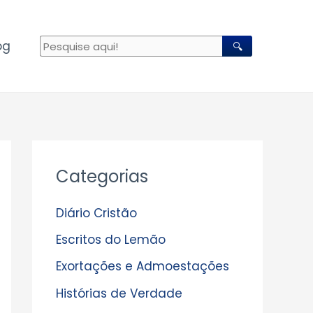
og
🔍
A
Categorias
r
q
Diário Cristão
u
Escritos do Lemão
i
Exortações e Admoestações
v
Histórias de Verdade
o